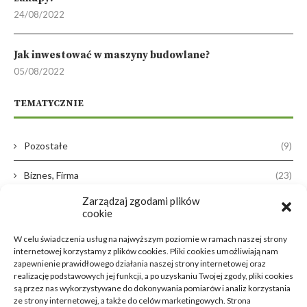
24/08/2022
Jak inwestować w maszyny budowlane?
05/08/2022
TEMATYCZNIE
Pozostałe
(9)
Biznes, Firma
(23)
Zarządzaj zgodami plików
Dom, Ogród
(38)
cookie
Zdrowie, Medycyna
(16)
W celu świadczenia usług na najwyższym poziomie w ramach naszej strony
internetowej korzystamy z plików cookies. Pliki cookies umożliwiają nam
Moda, Lifestyle
(11)
zapewnienie prawidłowego działania naszej strony internetowej oraz
realizację podstawowych jej funkcji, a po uzyskaniu Twojej zgody, pliki cookies
są przez nas wykorzystywane do dokonywania pomiarów i analiz korzystania
Motoryzacja
(31)
ze strony internetowej, a także do celów marketingowych. Strona