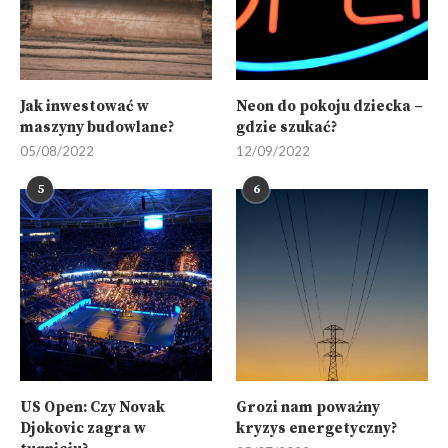
Jak inwestować w
Neon do pokoju dziecka –
maszyny budowlane?
gdzie szukać?
05/08/2022
12/09/2022
5
6
US Open: Czy Novak
Grozi nam poważny
Djokovic zagra w
kryzys energetyczny?