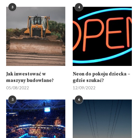
3
4
Jak inwestować w
Neon do pokoju dziecka –
maszyny budowlane?
gdzie szukać?
05/08/2022
12/09/2022
5
6