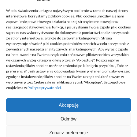
Zdrowie, Medycyna
(16)
W celu świadczenia usług na najwyższym poziomie w ramach naszej strony
internetowej korzystamy z plików cookies. Pliki cookies umożliwiają nam
Moda, Lifestyle
(11)
zapewnienie prawidłowego działania naszej strony internetowej oraz
realizację podstawowych jej funkcji, a po uzyskaniu Twojej zgody, pliki cookies
są przez nas wykorzystywane do dokonywania pomiarów i analiz korzystania
Motoryzacja
(31)
ze strony internetowej, a także do celów marketingowych. Strona
wykorzystuje również pliki cookies podmiotów trzecich w celu korzystania z
Rozrywka, Edukacja
(26)
zewnętrznych narzędzi analitycznych i marketingowych. Aby wyrazić zgodę
na instalowanie na Twoim urządzeniu końcowym plików cookies wszystkich
wskazanych wyżej kategorii kliknij przycisk "Akceptuję". Poszczególne
Usługi
(20)
ustawienia plików cookies możesz zmieniać po kliknięciu przycisku „Zobacz
preferencje”. Jeśli ustawienia odpowiadają Twoim preferencjom, aby wyrazić
Technologie
(23)
zgodę na instalowanie plików cookies na Twoim urządzeniu końcowym w
wybranym przez Ciebie zakresie kliknij przycisk "Akceptuję". Szczegółowe
Sport, Turystyka
(7)
znajdziesz w
Polityce prywatności
.
ARTYKUŁ SPONSOROWANY
(52)
Akceptuję
Odmów
@ Trzesacz. Wszelkie prawa zastrzeżone
Zobacz preferencje