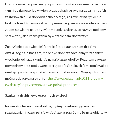
Drabiny ewakuacyjne cieszą się sporym zainteresowaniem i nie ma w
tym nic dziwnego, bo w wielu przypadkach prawo narzuca na nas ich
zastosowanie. To doprowadziło do tego, że również na rynku nie
brakuje firm, które mają
drabiny ewakuacyjne
w swojej ofercie. Jeśli
zatem stawiamy na tradycyjne metody szukania, to zawsze możemy
sprawdzić, jakie rozwiązania są w stanie nam dostarczyć.
Znalezienie odpowiedniej firmy, która dostarczy nam
drabiny
ewakuacyjne z koszem,
może być dość czasochłonnym zadaniem,
więc lepiej od razu skupić się na najbliższej okolicy. Poza tym zawsze
powinniśmy brać pod uwagę ofertę profesjonalnych firm, ponieważ to
one będą w stanie sprostać naszym oczekiwaniom. Więcej informacji
można zobaczyć na stronie
https://www.eci.com.pl/1011-drabiny-
ewakuacyjne-przeciwpozarowe-polski-producent
Szukamy drabin ewakuacyjnych w sieci
Nic nie stoi też na przeszkodzie, byśmy za interesującymi nas
rozwiązaniami rozejrzeli się w sieci, zwłaszcza że możemy zrobić to w