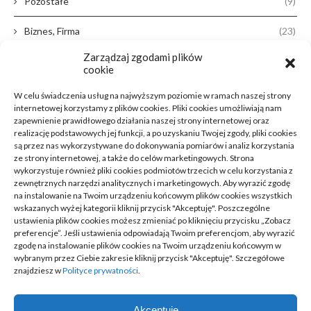
Pozostałe
(9)
Biznes, Firma
(23)
Zarządzaj zgodami plików
Dom, Ogród
(38)
cookie
Zdrowie, Medycyna
(16)
W celu świadczenia usług na najwyższym poziomie w ramach naszej strony
internetowej korzystamy z plików cookies. Pliki cookies umożliwiają nam
Moda, Lifestyle
(11)
zapewnienie prawidłowego działania naszej strony internetowej oraz
realizację podstawowych jej funkcji, a po uzyskaniu Twojej zgody, pliki cookies
są przez nas wykorzystywane do dokonywania pomiarów i analiz korzystania
Motoryzacja
(31)
ze strony internetowej, a także do celów marketingowych. Strona
wykorzystuje również pliki cookies podmiotów trzecich w celu korzystania z
Rozrywka, Edukacja
(26)
zewnętrznych narzędzi analitycznych i marketingowych. Aby wyrazić zgodę
na instalowanie na Twoim urządzeniu końcowym plików cookies wszystkich
wskazanych wyżej kategorii kliknij przycisk "Akceptuję". Poszczególne
Usługi
(20)
ustawienia plików cookies możesz zmieniać po kliknięciu przycisku „Zobacz
preferencje”. Jeśli ustawienia odpowiadają Twoim preferencjom, aby wyrazić
Technologie
(23)
zgodę na instalowanie plików cookies na Twoim urządzeniu końcowym w
wybranym przez Ciebie zakresie kliknij przycisk "Akceptuję". Szczegółowe
Sport, Turystyka
(7)
znajdziesz w
Polityce prywatności
.
ARTYKUŁ SPONSOROWANY
(52)
Akceptuję