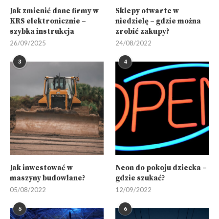
Jak zmienić dane firmy w
Sklepy otwarte w
KRS elektronicznie –
niedzielę – gdzie można
szybka instrukcja
zrobić zakupy?
26/09/2025
24/08/2022
3
4
Jak inwestować w
Neon do pokoju dziecka –
maszyny budowlane?
gdzie szukać?
05/08/2022
12/09/2022
5
6