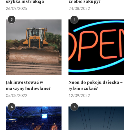
szybka instrukcja
zrobić zakupy?
26/09/2025
24/08/2022
3
4
Jak inwestować w
Neon do pokoju dziecka –
maszyny budowlane?
gdzie szukać?
05/08/2022
12/09/2022
5
6