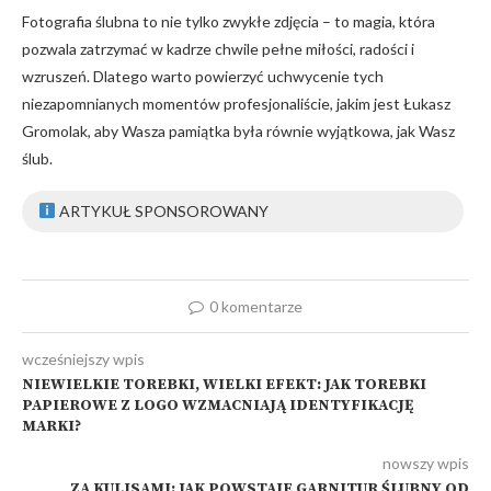
Fotografia ślubna to nie tylko zwykłe zdjęcia – to magia, która
pozwala zatrzymać w kadrze chwile pełne miłości, radości i
wzruszeń. Dlatego warto powierzyć uchwycenie tych
niezapomnianych momentów profesjonaliście, jakim jest Łukasz
Gromolak, aby Wasza pamiątka była równie wyjątkowa, jak Wasz
ślub.
ARTYKUŁ SPONSOROWANY
0 komentarze
wcześniejszy wpis
NIEWIELKIE TOREBKI, WIELKI EFEKT: JAK TOREBKI
PAPIEROWE Z LOGO WZMACNIAJĄ IDENTYFIKACJĘ
MARKI?
nowszy wpis
ZA KULISAMI: JAK POWSTAJE GARNITUR ŚLUBNY OD