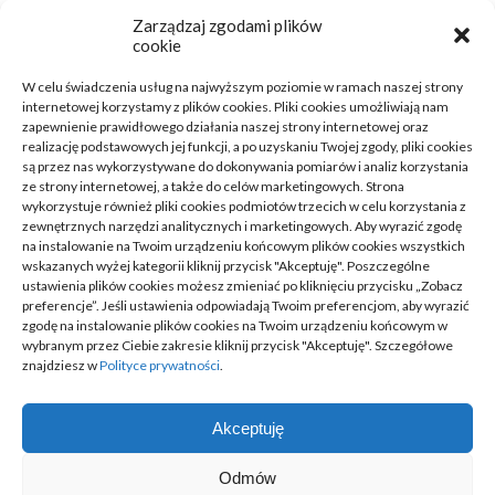
Zarządzaj zgodami plików
Dom, Ogród
(38)
cookie
Zdrowie, Medycyna
(16)
W celu świadczenia usług na najwyższym poziomie w ramach naszej strony
internetowej korzystamy z plików cookies. Pliki cookies umożliwiają nam
Moda, Lifestyle
(11)
zapewnienie prawidłowego działania naszej strony internetowej oraz
realizację podstawowych jej funkcji, a po uzyskaniu Twojej zgody, pliki cookies
są przez nas wykorzystywane do dokonywania pomiarów i analiz korzystania
Motoryzacja
(31)
ze strony internetowej, a także do celów marketingowych. Strona
wykorzystuje również pliki cookies podmiotów trzecich w celu korzystania z
Rozrywka, Edukacja
(26)
zewnętrznych narzędzi analitycznych i marketingowych. Aby wyrazić zgodę
na instalowanie na Twoim urządzeniu końcowym plików cookies wszystkich
wskazanych wyżej kategorii kliknij przycisk "Akceptuję". Poszczególne
Usługi
(20)
ustawienia plików cookies możesz zmieniać po kliknięciu przycisku „Zobacz
preferencje”. Jeśli ustawienia odpowiadają Twoim preferencjom, aby wyrazić
Technologie
(23)
zgodę na instalowanie plików cookies na Twoim urządzeniu końcowym w
wybranym przez Ciebie zakresie kliknij przycisk "Akceptuję". Szczegółowe
Sport, Turystyka
(7)
znajdziesz w
Polityce prywatności
.
ARTYKUŁ SPONSOROWANY
(52)
Akceptuję
Odmów