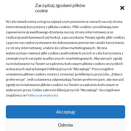
Zarządzaj zgodami plików
Dom, Ogród
(38)
cookie
Zdrowie, Medycyna
(16)
W celu świadczenia usług na najwyższym poziomie w ramach naszej strony
internetowej korzystamy z plików cookies. Pliki cookies umożliwiają nam
Moda, Lifestyle
(11)
zapewnienie prawidłowego działania naszej strony internetowej oraz
realizację podstawowych jej funkcji, a po uzyskaniu Twojej zgody, pliki cookies
są przez nas wykorzystywane do dokonywania pomiarów i analiz korzystania
Motoryzacja
(31)
ze strony internetowej, a także do celów marketingowych. Strona
wykorzystuje również pliki cookies podmiotów trzecich w celu korzystania z
Rozrywka, Edukacja
(26)
zewnętrznych narzędzi analitycznych i marketingowych. Aby wyrazić zgodę
na instalowanie na Twoim urządzeniu końcowym plików cookies wszystkich
wskazanych wyżej kategorii kliknij przycisk "Akceptuję". Poszczególne
Usługi
(20)
ustawienia plików cookies możesz zmieniać po kliknięciu przycisku „Zobacz
preferencje”. Jeśli ustawienia odpowiadają Twoim preferencjom, aby wyrazić
Technologie
(23)
zgodę na instalowanie plików cookies na Twoim urządzeniu końcowym w
wybranym przez Ciebie zakresie kliknij przycisk "Akceptuję". Szczegółowe
Sport, Turystyka
(7)
znajdziesz w
Polityce prywatności
.
ARTYKUŁ SPONSOROWANY
(52)
Akceptuję
Odmów