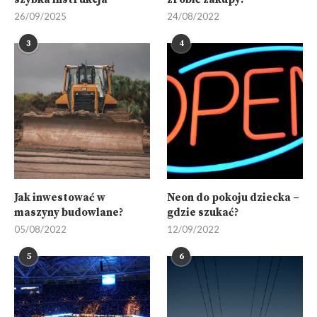
26/09/2025
24/08/2022
3
4
Jak inwestować w
Neon do pokoju dziecka –
maszyny budowlane?
gdzie szukać?
05/08/2022
12/09/2022
5
6