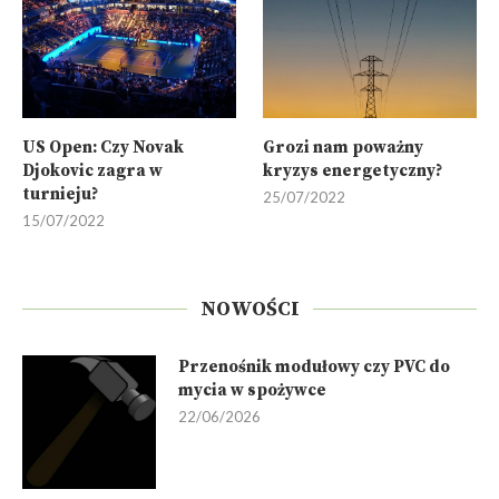
US Open: Czy Novak
Grozi nam poważny
Djokovic zagra w
kryzys energetyczny?
turnieju?
25/07/2022
15/07/2022
NOWOŚCI
Przenośnik modułowy czy PVC do
mycia w spożywce
22/06/2026