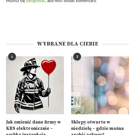
Musisz się
zalogować
, aby móc dodać komentarz.
WYBRANE DLA CIEBIE
1
2
Jak zmienić dane firmy w
Sklepy otwarte w
KRS elektronicznie –
niedzielę – gdzie można
szybka instrukcja
zrobić zakupy?