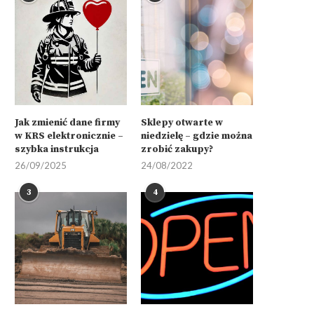
Jak zmienić dane firmy
Sklepy otwarte w
w KRS elektronicznie –
niedzielę – gdzie można
szybka instrukcja
zrobić zakupy?
26/09/2025
24/08/2022
3
4