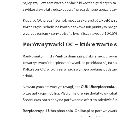
najlepszą – czasem ‌warto dopłacić ‍kilkadziesiąt złotych z
szybkości wypłaty odszkodowań przez danego ubezpieczyc
Kupując OC przez internet, możesz skorzystać​ z
kodów ​
zwrot części składki na ‌konto bankowe lub​ punkty w progr
wyprzedzeniem ​- ceny potrafią być niższe nawet o 10-15%
Porównywarki OC – które warto s
Rankomat, mfind i Punkta
dominują polski‌ rynek porówn
towarzystwami ubezpieczeniowymi, co przekłada się na sze
Kalkulator OC ‍w tych‌ serwisach wymaga podania podstawow
szkód.
Nowym graczem wartym uwagi jest
CUK ‌Ubezpieczenia
,
przez aplikację mobilną. Platforma oferuje dodatkowy rabat
Średni czas potrzebny na porównanie ofert to zaledwie 3 
Bezpieczny.pl i ⁣Ubezpieczenia-Online.pl
to⁤ porównywarki