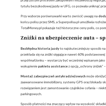
⁤przejrzystym ​procesem zakupowym i możliwością negocjacj
tytułu ‍bezszkodowej jazdy w ‌UFG, co pozwala uniknąć prze
Przy⁣ wyborze porównywarki warto zwrócić ⁢uwagę na
doda
końcu polisy przez SMS, a Superpolisa.pl umożliwia rozłoż
TotalMoney.pl pokazuje też historyczne ‌ceny polis, co pom
Zniżki na ubezpieczenie auta – 
Bezbłędna historia jazdy
to ‌najskuteczniejszy sposób n
przekłada się na zniżki sięgające nawet 60% podstawowej s
współmałżonku – wystarczy być ​wcześniej ⁢wpisanym jako d
wykupienie
pakietu assistance
z opcją „ochrony zniżek” 
Montaż⁢ zabezpieczeń antykradzieżowych
⁤może obniżyć
zaawansowane immobilizery, systemy GPS oraz blokady skrz
rozwiązaniem jest​ zamontowanie czujników cofania – niektó
parkingowych.
Sposób płatności ma znaczący ‍wpływ na wysokość składki