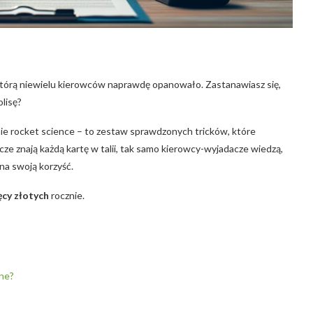
którą niewielu​ kierowców naprawdę​ opanowało. Zastanawiasz się,
lisę?
nie rocket science – to zestaw⁢ sprawdzonych tricków, które
ze znają każdą kartę⁢ w‍ talii, tak ​samo kierowcy-wyjadacze wiedzą,
‍na swoją korzyść.
ięcy złotych
rocznie.
ine?