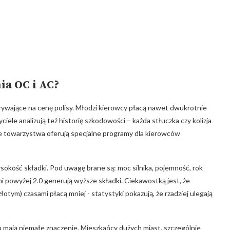
ia OC i AC?
ywające⁤ na cenę polisy. Młodzi kierowcy płacą nawet dwukrotnie
yciele analizują też historię szkodowości – każda stłuczka czy kolizja
óre towarzystwa oferują specjalne programy dla kierowców​
okość składki. Pod uwagę brane są: moc silnika, pojemność, rok
mi powyżej 2.0⁢ generują wyższe składki. Ciekawostką jest, że
otym) czasami płacą mniej -‌ statystyki pokazują, że rzadziej ulegają
ają ‌niemałe znaczenie. ⁤Mieszkańcy⁤ dużych miast, szczególnie