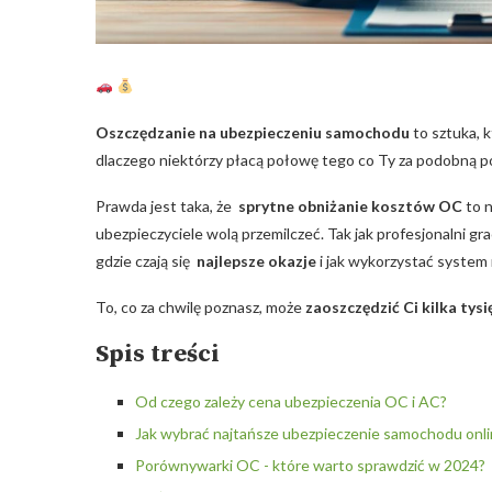
Oszczędzanie na ubezpieczeniu samochodu
to sztuka, 
dlaczego niektórzy płacą połowę⁢ tego co Ty za podobną po
Prawda⁣ jest taka, że ⁤
sprytne⁤ obniżanie kosztów OC
⁤to 
ubezpieczyciele wolą przemilczeć. Tak jak profesjonalni grac
gdzie czają się ‌
najlepsze okazje
i jak ⁣wykorzystać system 
To, co za chwilę poznasz, może
zaoszczędzić Ci ⁤kilka tys
Spis treści
Od czego zależy‍ cena ubezpieczenia OC i‍ AC?
Jak wybrać najtańsze ubezpieczenie samochodu onl
Porównywarki OC ​- które warto sprawdzić w 2024?