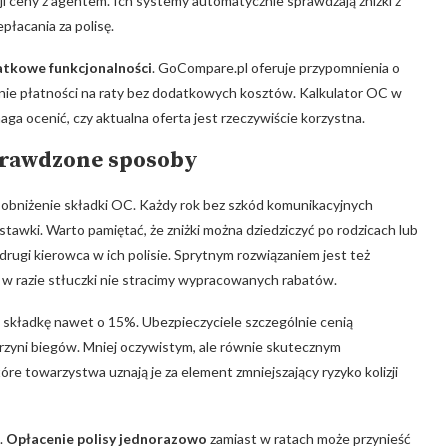
i ceny​ z agentem. Ich systemy automatycznie sprawdzają zniżki z
płacania za polisę.
tkowe funkcjonalności
. GoCompare.pl ‍oferuje przypomnienia o
enie płatności na ⁢raty bez dodatkowych kosztów. ⁣Kalkulator OC w
aga ocenić, czy aktualna oferta jest rzeczywiście korzystna.
sprawdzone sposoby
a obniżenie składki OC. Każdy rok bez szkód komunikacyjnych
tawki. Warto⁣ pamiętać, że zniżki można dziedziczyć po rodzicach lub
rugi kierowca w ich polisie. Sprytnym rozwiązaniem jest też
– w razie stłuczki nie stracimy wypracowanych rabatów.
 składkę nawet o 15%. Ubezpieczyciele szczególnie cenią
yni biegów. Mniej ‍oczywistym, ⁤ale równie skutecznym
re towarzystwa uznają je za element zmniejszający ryzyko kolizji
.
Opłacenie polisy jednorazowo
zamiast ⁤w ratach może przynieść⁣