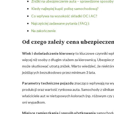
Zniżki na ubezpieczenie auta – ⁢sprawdzone sposoby
Kiedy najlepiej kupić‌ polisę samochodową?
Co wpływa na wysokość składki OC i AC?
Najczęściej zadawane pytania ​( FAQ⁤ ):
Na ‍zakończenie
Od czego zależy cena ubezpieczen
Wiek i doświadczenie kierowcy
to kluczowe czynniki wpł
więcej​ niż osoby z ‍długim stażem za kierownicą. ‍Ubezpiecz
może skutkować ⁤utratą zniżek. ​Warto⁣ wiedzieć, że niekt
jeżdżących bezszkodowo przez minimum 3 lata.
Parametry techniczne pojazdu
znacząco wpływają na wys
produkcji ‌oraz wartość‌ rynkowa auta. ‌Samochody z silnika
właściciele ⁢aut w nietypowych kolorach (np. ​różowym czy zł
⁤oni ‌wypadkom.
Miejsce zamieszkania⁣ i sposób użytkowania
samochodu m