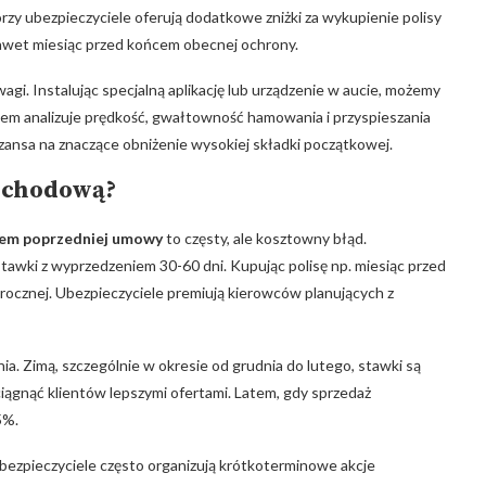
zy ⁣ubezpieczyciele oferują dodatkowe ⁣zniżki za wykupienie polisy
nawet​ miesiąc przed ​końcem obecnej ochrony.
agi. ​Instalując specjalną aplikację lub urządzenie w aucie, możemy
stem analizuje prędkość, gwałtowność⁤ hamowania i przyspieszania
 szansa⁣ na znaczące obniżenie wysokiej składki początkowej.
mochodową?
iem ⁣poprzedniej umowy
to częsty, ale kosztowny błąd.
wki z wyprzedzeniem ​30-60 dni. Kupując polisę np.​ miesiąc przed
ocznej. Ubezpieczyciele⁢ premiują kierowców planujących z
. Zimą, szczególnie⁢ w okresie od grudnia do lutego,‌ stawki są⁢
iągnąć klientów lepszymi ⁣ofertami. Latem, gdy⁤ sprzedaż
5%.
 Ubezpieczyciele często organizują krótkoterminowe akcje