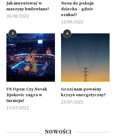
Jak inwestować w
Neon do pokoju
maszyny budowlane?
dziecka – gdzie
szukać?
05/08/2022
12/09/2022
5
6
US Open: Czy Novak
Grozi nam poważny
Djokovic zagra w
kryzys energetyczny?
turnieju?
25/07/2022
15/07/2022
NOWOŚCI