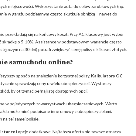
szych miejscowości. Wykorzystanie‍ auta do celów zarobkowych (np.
anie w garażu podziemnym często skutkuje obniżką – nawet do
o przekładają się na końcowy koszt. Przy ⁤AC kluczowy jest wybór
yć ​składkę o 5-10%. Assistance w podstawowym wariancie często
astępczym na 30 dni) potrafi zwiększyć cenę polisy ⁢o kilkaset złotych.
nie⁣ samochodu online?
zybszy sposób ​na znalezienie korzystnej polisy.
Kalkulatory​ OC
znie sprawdzają ‌ceny u wielu ubezpieczycieli. Wystarczy
kód, by otrzymać pełną listę⁤ dostępnych‌ opcji.
ępne w pojedynczych towarzystwach ubezpieczeniowych. Warto
 każda może mieć podpisane inne umowy z ubezpieczycielami.
 na tej samej polisie.
sistance
i opcje dodatkowe. Najtańsza oferta‌ nie zawsze oznacza