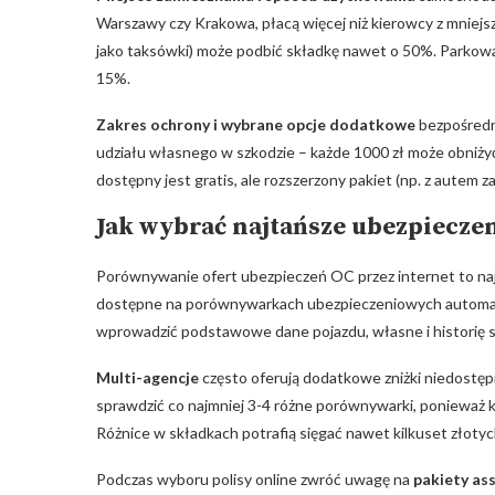
Warszawy czy Krakowa, płacą więcej niż kierowcy⁢ z mniej
jako taksówki) może podbić składkę nawet o 50%. Parkow
15%.
Zakres ochrony i wybrane opcje dodatkowe
bezpośredni
udziału⁣ własnego w szkodzie – każde 1000 zł może obniż
dostępny jest gratis,​ ale rozszerzony pakiet (np. z autem z
Jak wybrać najtańsze ubezpiecze
Porównywanie ofert ubezpieczeń OC przez ⁢internet to najs
dostępne na porównywarkach ubezpieczeniowych automatyc
wprowadzić podstawowe dane pojazdu,⁤ własne i​ historię sz
Multi-agencje
często oferują dodatkowe zniżki niedost
sprawdzić co najmniej 3-4 różne ⁢porównywarki, ponieważ
Różnice w składkach potrafią sięgać nawet kilkuset złotych
Podczas wyboru polisy online zwróć uwagę ‍na
pakiety as