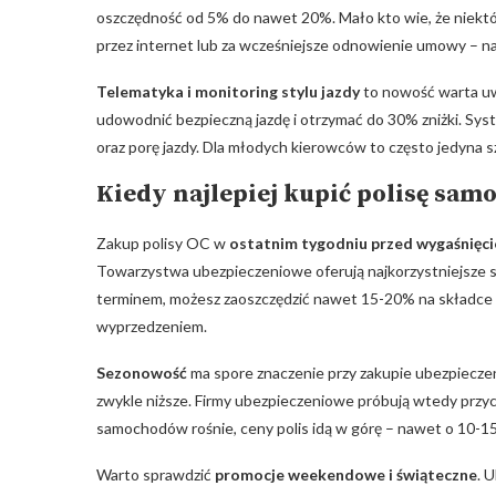
oszczędność​ od 5% do nawet 20%. Mało​ kto wie, że niektór
‍przez internet ⁣lub za wcześniejsze ⁣odnowienie umowy – ‌
Telematyka i monitoring stylu ​jazdy
to nowość warta‌ uw
‌udowodnić bezpieczną jazdę ⁤i ‌otrzymać do 30% zniżki. Sy
oraz⁤ porę jazdy. ‌Dla młodych kierowców to ​często jedyna
Kiedy najlepiej kupić polisę sa
Zakup polisy OC⁣ w
ostatnim tygodniu przed wygaśnięc
Towarzystwa ubezpieczeniowe oferują najkorzystniejsze sta
terminem, ‍możesz zaoszczędzić nawet 15-20% na składce r
wyprzedzeniem.
Sezonowość
ma spore znaczenie przy zakupie ubezpieczenia
zwykle niższe. ⁣Firmy ubezpieczeniowe próbują ‍wtedy przyc
samochodów rośnie, ceny polis idą w górę – nawet o 10-1
Warto sprawdzić
promocje weekendowe i‍ świąteczne
.⁤