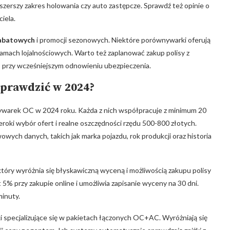
a szerszy zakres holowania czy auto zastępcze. Sprawdź też opinie o‌
iela.
rabatowych
i promocji sezonowych. Niektóre ⁢porównywarki oferują
amach lojalnościowych. Warto też ‍zaplanować zakup polisy ‌z
 przy⁤ wcześniejszym odnowieniu ubezpieczenia.
prawdzić w 2024?
ywarek OC w 2024 roku. Każda z⁣ nich współpracuje z minimum 20‌
roki wybór ofert i realne oszczędności rzędu 500-800 złotych.
ych ​danych, takich jak marka pojazdu, rok produkcji oraz​ historia
 który wyróżnia się błyskawiczną wyceną i możliwością zakupu polisy
 5% przy zakupie online⁤ i umożliwia zapisanie wyceny na 30 dni.
minuty.
 specjalizujące ⁢się‍ w pakietach łączonych⁢ OC+AC. Wyróżniają się