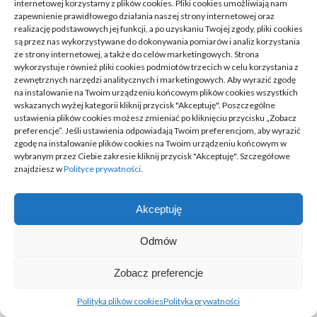
przed zakupem
internetowej korzystamy z plików cookies. Pliki cookies umożliwiają nam
zapewnienie prawidłowego działania naszej strony internetowej oraz
17/04/2026
realizację podstawowych jej funkcji, a po uzyskaniu Twojej zgody, pliki cookies
są przez nas wykorzystywane do dokonywania pomiarów i analiz korzystania
ze strony internetowej, a także do celów marketingowych. Strona
wykorzystuje również pliki cookies podmiotów trzecich w celu korzystania z
zewnętrznych narzędzi analitycznych i marketingowych. Aby wyrazić zgodę
na instalowanie na Twoim urządzeniu końcowym plików cookies wszystkich
Auto na złomie vs w skupie: ile
wskazanych wyżej kategorii kliknij przycisk "Akceptuję". Poszczególne
można dostać
ustawienia plików cookies możesz zmieniać po kliknięciu przycisku „Zobacz
preferencje”. Jeśli ustawienia odpowiadają Twoim preferencjom, aby wyrazić
16/04/2026
zgodę na instalowanie plików cookies na Twoim urządzeniu końcowym w
wybranym przez Ciebie zakresie kliknij przycisk "Akceptuję". Szczegółowe
znajdziesz w
Polityce prywatności
.
Akceptuję
Jak odczytać DMC w dowodzie
rejestracyjnym
Odmów
27/03/2026
Zobacz preferencje
Polityka plików cookies
Polityka prywatności