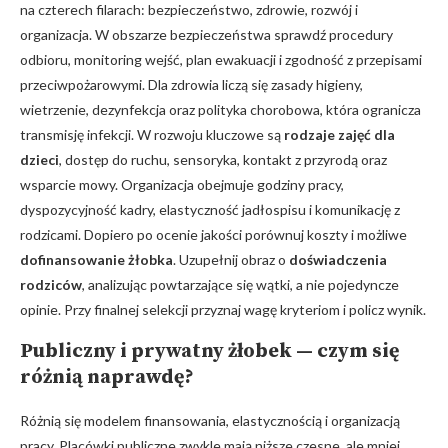
na czterech filarach: bezpieczeństwo, zdrowie, rozwój i
organizacja. W obszarze bezpieczeństwa sprawdź procedury
odbioru, monitoring wejść, plan ewakuacji i zgodność z przepisami
przeciwpożarowymi. Dla zdrowia liczą się zasady higieny,
wietrzenie, dezynfekcja oraz polityka chorobowa, która ogranicza
transmisję infekcji. W rozwoju kluczowe są
rodzaje zajęć dla
dzieci
, dostęp do ruchu, sensoryka, kontakt z przyrodą oraz
wsparcie mowy. Organizacja obejmuje godziny pracy,
dyspozycyjność kadry, elastyczność jadłospisu i komunikację z
rodzicami. Dopiero po ocenie jakości porównuj koszty i możliwe
dofinansowanie żłobka
. Uzupełnij obraz o
doświadczenia
rodziców
, analizując powtarzające się wątki, a nie pojedyncze
opinie. Przy finalnej selekcji przyznaj wagę kryteriom i policz wynik.
Publiczny i prywatny żłobek — czym się
różnią naprawdę?
Różnią się modelem finansowania, elastycznością i organizacją
pracy. Placówki publiczne zwykle mają niższe czesne, ale mniej