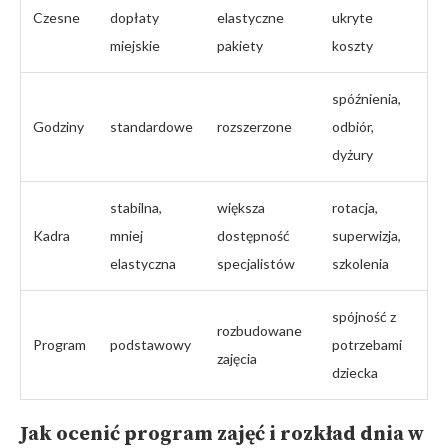
Czesne
dopłaty
elastyczne
ukryte
miejskie
pakiety
koszty
spóźnienia,
Godziny
standardowe
rozszerzone
odbiór,
dyżury
stabilna,
większa
rotacja,
Kadra
mniej
dostępność
superwizja,
elastyczna
specjalistów
szkolenia
spójność z
rozbudowane
Program
podstawowy
potrzebami
zajęcia
dziecka
Jak ocenić program zajęć i
rozkład dnia w