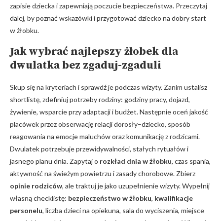
zapisie dziecka i zapewniają poczucie bezpieczeństwa. Przeczytaj
dalej, by poznać wskazówki i przygotować dziecko na dobry start
w żłobku.
Jak wybrać najlepszy żłobek dla
dwulatka bez zgaduj-zgaduli
Skup się na kryteriach i sprawdź je podczas wizyty. Zanim ustalisz
shortlistę, zdefiniuj potrzeby rodziny: godziny pracy, dojazd,
żywienie, wsparcie przy adaptacji i budżet. Następnie oceń jakość
placówek przez obserwację relacji dorosły–dziecko, sposób
reagowania na emocje maluchów oraz komunikację z rodzicami.
Dwulatek potrzebuje przewidywalności, stałych rytuałów i
jasnego planu dnia. Zapytaj o
rozkład dnia w żłobku
, czas spania,
aktywność na świeżym powietrzu i zasady chorobowe. Zbierz
opinie rodziców
, ale traktuj je jako uzupełnienie wizyty. Wypełnij
własną checklistę:
bezpieczeństwo w żłobku
,
kwalifikacje
personelu
, liczba dzieci na opiekuna, sala do wyciszenia, miejsce