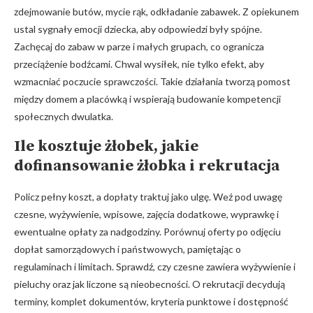
zdejmowanie butów, mycie rąk, odkładanie zabawek. Z opiekunem
ustal sygnały emocji dziecka, aby odpowiedzi były spójne.
Zachęcaj do zabaw w parze i małych grupach, co ogranicza
przeciążenie bodźcami. Chwal wysiłek, nie tylko efekt, aby
wzmacniać poczucie sprawczości. Takie działania tworzą pomost
między domem a placówką i wspierają budowanie kompetencji
społecznych dwulatka.
Ile kosztuje żłobek, jakie
dofinansowanie żłobka
i rekrutacja
Policz pełny koszt, a dopłaty traktuj jako ulgę. Weź pod uwagę
czesne, wyżywienie, wpisowe, zajęcia dodatkowe, wyprawkę i
ewentualne opłaty za nadgodziny. Porównuj oferty po odjęciu
dopłat samorządowych i państwowych, pamiętając o
regulaminach i limitach. Sprawdź, czy czesne zawiera wyżywienie i
pieluchy oraz jak liczone są nieobecności. O rekrutacji decydują
terminy, komplet dokumentów, kryteria punktowe i dostępność