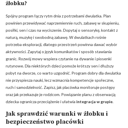
żłobku
?
Spójny program łączy rytm dnia z potrzebami dwulatka. Plan
powinien przewidywać naprzemiennie ruch, zabawę w skupieniu,
posiłki, sen i czas na wyciszenie. Dopytaj o sensorykę, kontakt z
naturą, muzykę i swobodną zabawę. W dwulatkach rośnie
potrzeba eksploracji, dlatego przestrzeń powinna dawać wybór
aktywności. Zapytaj o język komunikatów i sposób stawiania
granic. Rozwój mowy wspiera czytanie na dywanie i piosenki
rutynowe. Dla niektórych dzieci pomoże krótszy sen i dłuższy
pobyt na dworze, co warto uzgodnić. Program dobry dla dwulatka
nie przyspiesza nauki, lecz wzmacnia kompetencje społeczne,
ruch i samodzielność. Zapisz, jak placówka monitoruje postępy
oraz jak przekazuje je rodzicom. Powiązanie planu z obserwacją
dziecka ogranicza przeciążenie i ułatwia
integracja w grupie
.
Jak sprawdzić
warunki w żłobku
i
bezpieczeństwo placówki