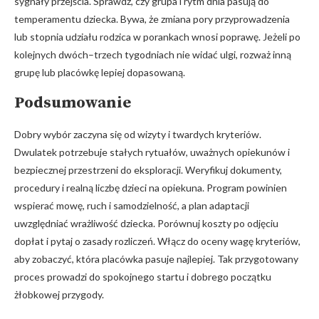
sygnały przejścia. Sprawdź, czy grupa i rytm dnia pasują do
temperamentu dziecka. Bywa, że zmiana pory przyprowadzenia
lub stopnia udziału rodzica w porankach wnosi poprawę. Jeżeli po
kolejnych dwóch–trzech tygodniach nie widać ulgi, rozważ inną
grupę lub placówkę lepiej dopasowaną.
Podsumowanie
Dobry wybór zaczyna się od wizyty i twardych kryteriów.
Dwulatek potrzebuje stałych rytuałów, uważnych opiekunów i
bezpiecznej przestrzeni do eksploracji. Weryfikuj dokumenty,
procedury i realną liczbę dzieci na opiekuna. Program powinien
wspierać mowę, ruch i samodzielność, a plan adaptacji
uwzględniać wrażliwość dziecka. Porównuj koszty po odjęciu
dopłat i pytaj o zasady rozliczeń. Włącz do oceny wagę kryteriów,
aby zobaczyć, która placówka pasuje najlepiej. Tak przygotowany
proces prowadzi do spokojnego startu i dobrego początku
żłobkowej przygody.