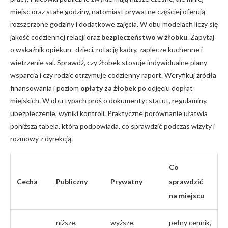
miejsc oraz stałe godziny, natomiast prywatne częściej oferują
rozszerzone godziny i dodatkowe zajęcia. W obu modelach liczy się
jakość codziennej relacji oraz
bezpieczeństwo w żłobku
. Zapytaj
o wskaźnik opiekun–dzieci, rotację kadry, zaplecze kuchenne i
wietrzenie sal. Sprawdź, czy żłobek stosuje indywidualne plany
wsparcia i czy rodzic otrzymuje codzienny raport. Weryfikuj źródła
finansowania i poziom
opłaty za żłobek
po odjęciu dopłat
miejskich. W obu typach proś o dokumenty: statut, regulaminy,
ubezpieczenie, wyniki kontroli. Praktyczne porównanie ułatwia
poniższa tabela, która podpowiada, co sprawdzić podczas wizyty i
rozmowy z dyrekcją.
Co
Cecha
Publiczny
Prywatny
sprawdzić
na miejscu
niższe,
wyższe,
pełny cennik,