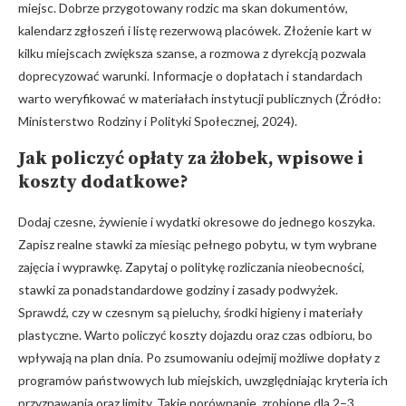
miejsc. Dobrze przygotowany rodzic ma skan dokumentów,
kalendarz zgłoszeń i listę rezerwową placówek. Złożenie kart w
kilku miejscach zwiększa szanse, a rozmowa z dyrekcją pozwala
doprecyzować warunki. Informacje o dopłatach i standardach
warto weryfikować w materiałach instytucji publicznych (Źródło:
Ministerstwo Rodziny i Polityki Społecznej, 2024).
Jak policzyć
opłaty za żłobek
, wpisowe i
koszty dodatkowe?
Dodaj czesne, żywienie i wydatki okresowe do jednego koszyka.
Zapisz realne stawki za miesiąc pełnego pobytu, w tym wybrane
zajęcia i wyprawkę. Zapytaj o politykę rozliczania nieobecności,
stawki za ponadstandardowe godziny i zasady podwyżek.
Sprawdź, czy w czesnym są pieluchy, środki higieny i materiały
plastyczne. Warto policzyć koszty dojazdu oraz czas odbioru, bo
wpływają na plan dnia. Po zsumowaniu odejmij możliwe dopłaty z
programów państwowych lub miejskich, uwzględniając kryteria ich
przyznawania oraz limity. Takie porównanie, zrobione dla 2–3