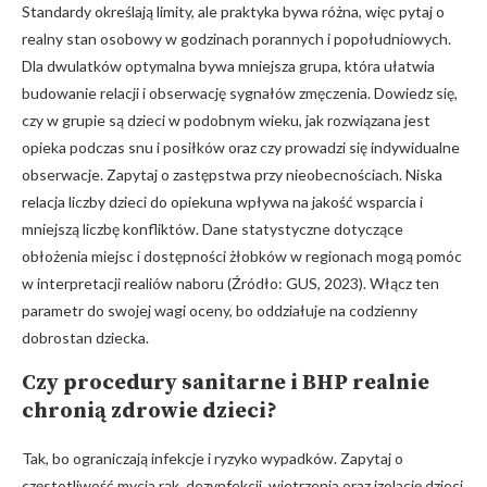
Standardy określają limity, ale praktyka bywa różna, więc pytaj o
realny stan osobowy w godzinach porannych i popołudniowych.
Dla dwulatków optymalna bywa mniejsza grupa, która ułatwia
budowanie relacji i obserwację sygnałów zmęczenia. Dowiedz się,
czy w grupie są dzieci w podobnym wieku, jak rozwiązana jest
opieka podczas snu i posiłków oraz czy prowadzi się indywidualne
obserwacje. Zapytaj o zastępstwa przy nieobecnościach. Niska
relacja liczby dzieci do opiekuna wpływa na jakość wsparcia i
mniejszą liczbę konfliktów. Dane statystyczne dotyczące
obłożenia miejsc i dostępności żłobków w regionach mogą pomóc
w interpretacji realiów naboru (Źródło: GUS, 2023). Włącz ten
parametr do swojej wagi oceny, bo oddziałuje na codzienny
dobrostan dziecka.
Czy procedury sanitarne i BHP realnie
chronią zdrowie dzieci?
Tak, bo ograniczają infekcje i ryzyko wypadków. Zapytaj o
częstotliwość mycia rąk, dezynfekcji, wietrzenia oraz izolację dzieci