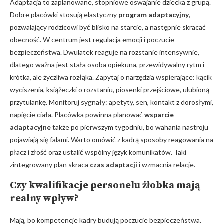
Adaptacja to zaplanowane, stopniowe oswajanie dziecka z grupą.
Dobre placówki stosują elastyczny
program adaptacyjny
,
pozwalający rodzicowi być blisko na starcie, a następnie skracać
obecność. W centrum jest regulacja emocji i poczucie
bezpieczeństwa. Dwulatek reaguje na rozstanie intensywnie,
dlatego ważna jest stała osoba opiekuna, przewidywalny rytm i
krótka, ale życzliwa rozłąka. Zapytaj o narzędzia wspierające: kącik
wyciszenia, książeczki o rozstaniu, piosenki przejściowe, ulubioną
przytulankę. Monitoruj sygnały: apetyty, sen, kontakt z dorosłymi,
napięcie ciała. Placówka powinna planować
wsparcie
adaptacyjne
także po pierwszym tygodniu, bo wahania nastroju
pojawiają się falami. Warto omówić z kadrą sposoby reagowania na
płacz i złość oraz ustalić wspólny język komunikatów. Taki
zintegrowany plan skraca
czas adaptacji
i wzmacnia relacje.
Czy
kwalifikacje personelu
żłobka mają
realny wpływ?
Mają, bo kompetencje kadry budują poczucie bezpieczeństwa.