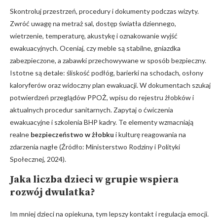
Skontroluj przestrzeń, procedury i dokumenty podczas wizyty.
Zwróć uwagę na metraż sal, dostęp światła dziennego,
wietrzenie, temperaturę, akustykę i oznakowanie wyjść
ewakuacyjnych. Oceniaj, czy meble są stabilne, gniazdka
zabezpieczone, a zabawki przechowywane w sposób bezpieczny.
Istotne są detale: śliskość podłóg, barierki na schodach, osłony
kaloryferów oraz widoczny plan ewakuacji. W dokumentach szukaj
potwierdzeń przeglądów PPOŻ, wpisu do rejestru żłobków i
aktualnych procedur sanitarnych. Zapytaj o ćwiczenia
ewakuacyjne i szkolenia BHP kadry. Te elementy wzmacniają
realne
bezpieczeństwo w żłobku
i kulturę reagowania na
zdarzenia nagłe (Źródło: Ministerstwo Rodziny i Polityki
Społecznej, 2024).
Jaka
liczba dzieci w grupie
wspiera
rozwój dwulatka?
Im mniej dzieci na opiekuna, tym lepszy kontakt i regulacja emocji.