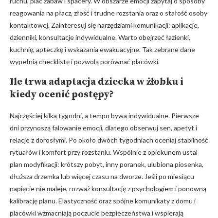
ruchu, plac zabaw i spacery. W obszarze emocji zapytaj o sposoby
reagowania na płacz, złość i trudne rozstania oraz o stałość osoby
kontaktowej. Zainteresuj się narzędziami komunikacji: aplikacje,
dzienniki, konsultacje indywidualne. Warto obejrzeć łazienki,
kuchnię, apteczkę i wskazania ewakuacyjne. Tak zebrane dane
wypełnią checklistę i pozwolą porównać placówki.
Ile trwa
adaptacja dziecka
w żłobku i
kiedy ocenić postępy?
Najczęściej kilka tygodni, a tempo bywa indywidualne. Pierwsze
dni przynoszą falowanie emocji, dlatego obserwuj sen, apetyt i
relacje z dorosłymi. Po około dwóch tygodniach oceniaj stabilność
rytuałów i komfort przy rozstaniu. Wspólnie z opiekunem ustal
plan modyfikacji: krótszy pobyt, inny poranek, ulubiona piosenka,
dłuższa drzemka lub więcej czasu na dworze. Jeśli po miesiącu
napięcie nie maleje, rozważ konsultację z psychologiem i ponowną
kalibrację planu. Elastyczność oraz spójne komunikaty z domu i
placówki wzmacniają poczucie bezpieczeństwa i wspierają