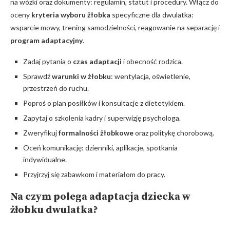
na wózki oraz dokumenty: regulamin, statut i procedury. Włącz do
oceny
kryteria wyboru żłobka
specyficzne dla dwulatka:
wsparcie mowy, trening samodzielności, reagowanie na separację i
program adaptacyjny
.
Zadaj pytania o
czas adaptacji
i obecność rodzica.
Sprawdź
warunki w żłobku
: wentylacja, oświetlenie,
przestrzeń do ruchu.
Poproś o plan posiłków i konsultacje z dietetykiem.
Zapytaj o szkolenia kadry i superwizję psychologa.
Zweryfikuj
formalności żłobkowe
oraz politykę chorobową.
Oceń komunikację: dzienniki, aplikacje, spotkania
indywidualne.
Przyjrzyj się zabawkom i materiałom do pracy.
Na czym polega
adaptacja dziecka
w
żłobku dwulatka?