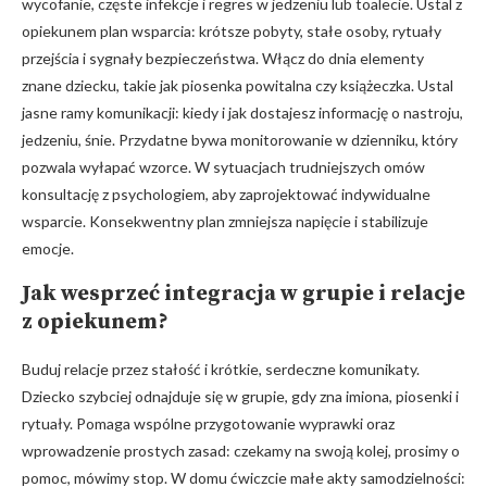
wycofanie, częste infekcje i regres w jedzeniu lub toalecie. Ustal z
opiekunem plan wsparcia: krótsze pobyty, stałe osoby, rytuały
przejścia i sygnały bezpieczeństwa. Włącz do dnia elementy
znane dziecku, takie jak piosenka powitalna czy książeczka. Ustal
jasne ramy komunikacji: kiedy i jak dostajesz informację o nastroju,
jedzeniu, śnie. Przydatne bywa monitorowanie w dzienniku, który
pozwala wyłapać wzorce. W sytuacjach trudniejszych omów
konsultację z psychologiem, aby zaprojektować indywidualne
wsparcie. Konsekwentny plan zmniejsza napięcie i stabilizuje
emocje.
Jak wesprzeć
integracja w grupie
i relacje
z opiekunem?
Buduj relacje przez stałość i krótkie, serdeczne komunikaty.
Dziecko szybciej odnajduje się w grupie, gdy zna imiona, piosenki i
rytuały. Pomaga wspólne przygotowanie wyprawki oraz
wprowadzenie prostych zasad: czekamy na swoją kolej, prosimy o
pomoc, mówimy stop. W domu ćwiczcie małe akty samodzielności: