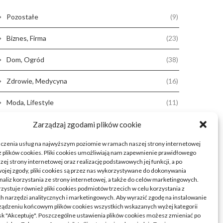
Pozostałe
(9)
Biznes, Firma
(23)
Dom, Ogród
(38)
Zdrowie, Medycyna
(16)
Moda, Lifestyle
(11)
Motoryzacja
(31)
Zarządzaj zgodami plików cookie
dczenia usług na najwyższym poziomie w ramach naszej strony internetowej
Rozrywka, Edukacja
(26)
 plików cookies. Pliki cookies umożliwiają nam zapewnienie prawidłowego
zej strony internetowej oraz realizację podstawowych jej funkcji, a po
Usługi
(20)
ojej zgody, pliki cookies są przez nas wykorzystywane do dokonywania
naliz korzystania ze strony internetowej, a także do celów marketingowych.
Technologie
(23)
zystuje również pliki cookies podmiotów trzecich w celu korzystania z
 narzędzi analitycznych i marketingowych. Aby wyrazić zgodę na instalowanie
ządzeniu końcowym plików cookies wszystkich wskazanych wyżej kategorii
Sport, Turystyka
(7)
cisk "Akceptuję". Poszczególne ustawienia plików cookies możesz zmieniać po