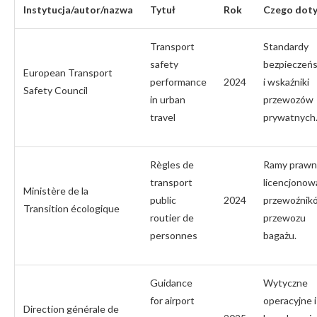
Instytucja/autor/nazwa
Tytuł
Rok
Czego doty
Transport
Standardy
safety
bezpieczeń
European Transport
performance
2024
i wskaźniki
Safety Council
in urban
przewozów
travel
prywatnych
Règles de
Ramy praw
transport
licencjonow
Ministère de la
public
2024
przewoźnikó
Transition écologique
routier de
przewozu
personnes
bagażu.
Guidance
Wytyczne
for airport
operacyjne i
Direction générale de