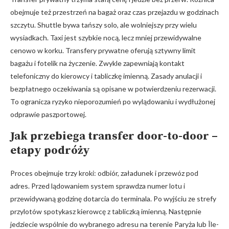
obejmuje też przestrzeń na bagaż oraz czas przejazdu w godzinach
szczytu. Shuttle bywa tańszy solo, ale wolniejszy przy wielu
wysiadkach. Taxi jest szybkie nocą, lecz mniej przewidywalne
cenowo w korku. Transfery prywatne oferują sztywny limit
bagażu i fotelik na życzenie. Zwykle zapewniają kontakt
telefoniczny do kierowcy i tabliczkę imienną. Zasady anulacji i
bezpłatnego oczekiwania są opisane w potwierdzeniu rezerwacji.
To ogranicza ryzyko nieporozumień po wylądowaniu i wydłużonej
odprawie paszportowej.
Jak przebiega transfer door-to-door –
etapy podróży
Proces obejmuje trzy kroki: odbiór, załadunek i przewóz pod
adres. Przed lądowaniem system sprawdza numer lotu i
przewidywaną godzinę dotarcia do terminala. Po wyjściu ze strefy
przylotów spotykasz kierowcę z tabliczką imienną. Następnie
jedziecie wspólnie do wybranego adresu na terenie Paryża lub Île-