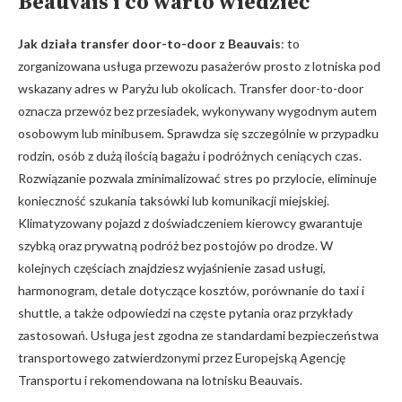
Beauvais i co warto wiedzieć
Jak działa transfer door-to-door z Beauvais
: to
zorganizowana usługa przewozu pasażerów prosto z lotniska pod
wskazany adres w Paryżu lub okolicach. Transfer door-to-door
oznacza przewóz bez przesiadek, wykonywany wygodnym autem
osobowym lub minibusem. Sprawdza się szczególnie w przypadku
rodzin, osób z dużą ilością bagażu i podróżnych ceniących czas.
Rozwiązanie pozwala zminimalizować stres po przylocie, eliminuje
konieczność szukania taksówki lub komunikacji miejskiej.
Klimatyzowany pojazd z doświadczeniem kierowcy gwarantuje
szybką oraz prywatną podróż bez postojów po drodze. W
kolejnych częściach znajdziesz wyjaśnienie zasad usługi,
harmonogram, detale dotyczące kosztów, porównanie do taxi i
shuttle, a także odpowiedzi na częste pytania oraz przykłady
zastosowań. Usługa jest zgodna ze standardami bezpieczeństwa
transportowego zatwierdzonymi przez Europejską Agencję
Transportu i rekomendowana na lotnisku Beauvais.