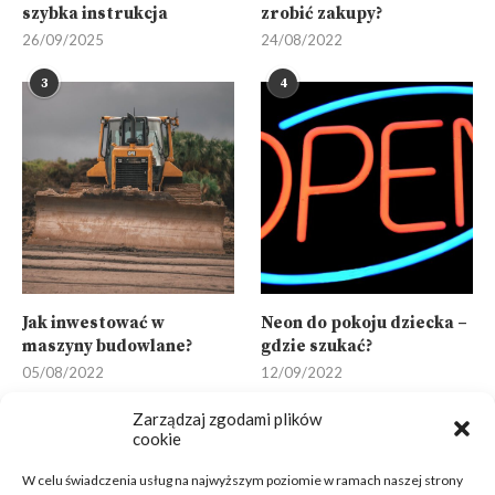
szybka instrukcja
zrobić zakupy?
26/09/2025
24/08/2022
3
4
Jak inwestować w
Neon do pokoju dziecka –
maszyny budowlane?
gdzie szukać?
05/08/2022
12/09/2022
5
6
Zarządzaj zgodami plików
cookie
W celu świadczenia usług na najwyższym poziomie w ramach naszej strony