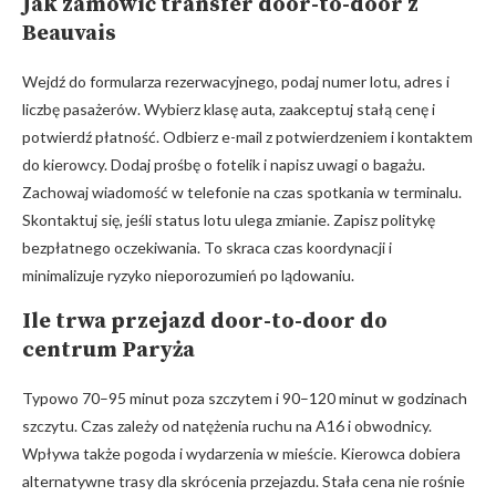
Jak zamówić transfer door-to-door z
Beauvais
Wejdź do formularza rezerwacyjnego, podaj numer lotu, adres i
liczbę pasażerów. Wybierz klasę auta, zaakceptuj stałą cenę i
potwierdź płatność. Odbierz e-mail z potwierdzeniem i kontaktem
do kierowcy. Dodaj prośbę o fotelik i napisz uwagi o bagażu.
Zachowaj wiadomość w telefonie na czas spotkania w terminalu.
Skontaktuj się, jeśli status lotu ulega zmianie. Zapisz politykę
bezpłatnego oczekiwania. To skraca czas koordynacji i
minimalizuje ryzyko nieporozumień po lądowaniu.
Ile trwa przejazd door-to-door do
centrum Paryża
Typowo 70–95 minut poza szczytem i 90–120 minut w godzinach
szczytu. Czas zależy od natężenia ruchu na A16 i obwodnicy.
Wpływa także pogoda i wydarzenia w mieście. Kierowca dobiera
alternatywne trasy dla skrócenia przejazdu. Stała cena nie rośnie