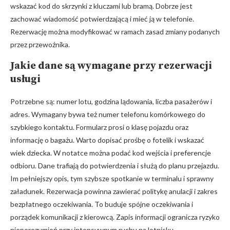
wskazać kod do skrzynki z kluczami lub bramą. Dobrze jest
zachować wiadomość potwierdzającą i mieć ją w telefonie.
Rezerwację można modyfikować w ramach zasad zmiany podanych
przez przewoźnika.
Jakie dane są wymagane przy rezerwacji
usługi
Potrzebne są: numer lotu, godzina lądowania, liczba pasażerów i
adres. Wymagany bywa też numer telefonu komórkowego do
szybkiego kontaktu. Formularz prosi o klasę pojazdu oraz
informację o bagażu. Warto dopisać prośbę o fotelik i wskazać
wiek dziecka. W notatce można podać kod wejścia i preferencje
odbioru. Dane trafiają do potwierdzenia i służą do planu przejazdu.
Im pełniejszy opis, tym szybsze spotkanie w terminalu i sprawny
załadunek. Rezerwacja powinna zawierać politykę anulacji i zakres
bezpłatnego oczekiwania. To buduje spójne oczekiwania i
porządek komunikacji z kierowcą. Zapis informacji ogranicza ryzyko
nieporozumień przy intensywnym ruchu na lotnisku.