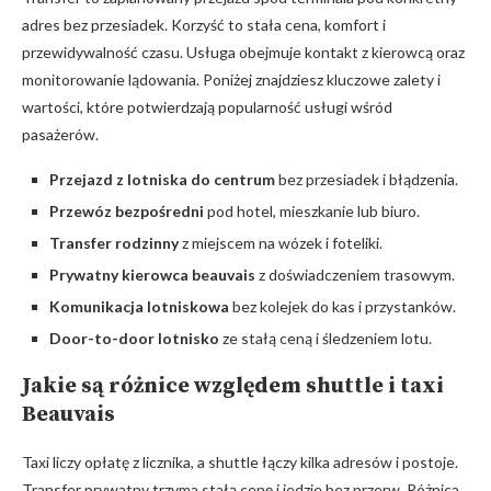
adres bez przesiadek. Korzyść to stała cena, komfort i
przewidywalność czasu. Usługa obejmuje kontakt z kierowcą oraz
monitorowanie lądowania. Poniżej znajdziesz kluczowe zalety i
wartości, które potwierdzają popularność usługi wśród
pasażerów.
Przejazd z lotniska do centrum
bez przesiadek i błądzenia.
Przewóz bezpośredni
pod hotel, mieszkanie lub biuro.
Transfer rodzinny
z miejscem na wózek i foteliki.
Prywatny kierowca beauvais
z doświadczeniem trasowym.
Komunikacja lotniskowa
bez kolejek do kas i przystanków.
Door-to-door lotnisko
ze stałą ceną i śledzeniem lotu.
Jakie są różnice względem shuttle i taxi
Beauvais
Taxi liczy opłatę z licznika, a shuttle łączy kilka adresów i postoje.
Transfer prywatny trzyma stałą cenę i jedzie bez przerw. Różnica