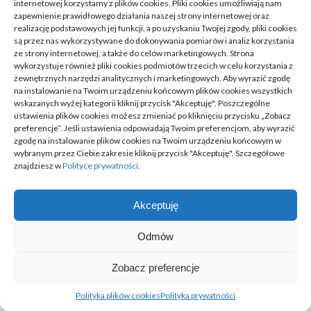
internetowej korzystamy z plików cookies. Pliki cookies umożliwiają nam
zapewnienie prawidłowego działania naszej strony internetowej oraz
realizację podstawowych jej funkcji, a po uzyskaniu Twojej zgody, pliki cookies
są przez nas wykorzystywane do dokonywania pomiarów i analiz korzystania
ze strony internetowej, a także do celów marketingowych. Strona
wykorzystuje również pliki cookies podmiotów trzecich w celu korzystania z
zewnętrznych narzędzi analitycznych i marketingowych. Aby wyrazić zgodę
na instalowanie na Twoim urządzeniu końcowym plików cookies wszystkich
US Open: Czy Novak
Grozi nam poważny
wskazanych wyżej kategorii kliknij przycisk "Akceptuję". Poszczególne
Djokovic zagra w
kryzys energetyczny?
ustawienia plików cookies możesz zmieniać po kliknięciu przycisku „Zobacz
preferencje”. Jeśli ustawienia odpowiadają Twoim preferencjom, aby wyrazić
turnieju?
25/07/2022
zgodę na instalowanie plików cookies na Twoim urządzeniu końcowym w
15/07/2022
wybranym przez Ciebie zakresie kliknij przycisk "Akceptuję". Szczegółowe
znajdziesz w
Polityce prywatności
.
NOWOŚCI
Akceptuję
Odmów
Przenośnik modułowy czy PVC do
mycia w spożywce
Zobacz preferencje
22/06/2026
Polityka plików cookies
Polityka prywatności