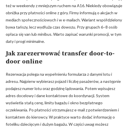
też w weekendy z mniejszym ruchem na A16. Niekiedy obowiązuje
obniżka przy płatności online z góry. Firmy informują o akcjach w
mediach społecznościowych i w e-mailach. Wariant współdzielony
bywa tańszy, lecz wydłuża czas dowozu. Przy grupach 6–8 osób
opłaca się van lub minibus. Warto zapisać warunki promocji, w tym
daty i progi minimalne.
Jak zarezerwować transfer door-to-
door online
Rezerwacja polega na wypełnieniu formularza z danymi lotu i
adresu. Najpierw wybierasz pojazd i liczbę pasażerów, a następnie
podajesz numer lotu oraz godzinę lądowania. Potem wpisujesz
adres docelowy i dane kontaktowe do koordynacji. System
wyświetla stałą cenę, limity bagażu i okno bezpłatnego
oczekiwania. Po płatności otrzymujesz e-mail z potwierdzeniem i
kontaktem do kierowcy. W praktyce warto dodać informację o
foteliku dziecięcym i dużym bagażu. W części uwag możesz