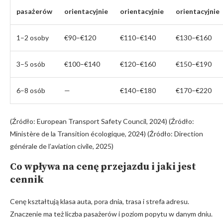
pasażerów
orientacyjnie
orientacyjnie
orientacyjnie
1–2 osoby
€90–€120
€110–€140
€130–€160
3–5 osób
€100–€140
€120–€160
€150–€190
6–8 osób
—
€140–€180
€170–€220
(Źródło: European Transport Safety Council, 2024) (Źródło:
Ministère de la Transition écologique, 2024) (Źródło: Direction
générale de l’aviation civile, 2025)
Co wpływa na cenę przejazdu i jaki jest
cennik
Cenę kształtują klasa auta, pora dnia, trasa i strefa adresu.
Znaczenie ma też liczba pasażerów i poziom popytu w danym dniu.