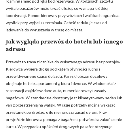
roaming i mieć pod ręką kod rezerwacji. W godzinach szczytu
wyjście pasażerów może trwać dłużej, co wymaga krótkiej
koordynacji. Pomoc kierowcy przy wózkach i walizkach ogranicza
wysiłek przy wyjściu z terminala. Całość redukuje czas od
lądowania do wyruszenia w trasę do miasta.
Jak wygląda przewóz do hotelu lub innego
adresu
Przewóz to trasa z lotniska do wskazanego adresu bez postojów.
Kierowca wybiera drogę pod kątem płynności ruchu i
przewidywanego czasu dojazdu. Paryski obszar docelowy
obejmuje hotele, apartamenty, biura i dworce. W wiadomości z
rezerwacji znajdziesz dane auta, numer kierowcy i zasady
bagażowe. W standardzie dostępny jest klimatyzowany sedan lub
van z przestrzenią na walizki. W razie potrzeby można wskazać
przystanek po drodze, o ile nie narusza zasad usługi. Przy
przyjeździe kierowca pomaga z bagażem i potwierdza zakończenie
kursu. W przypadku opóźnień drogowych pasażer otrzymuje