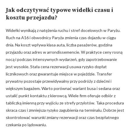
Jak odczytywać typowe widełki czasu i
kosztu przejazdu?
Widełki wynikają z natężenia ruchu i stref docelowych w Paryżu.
Ruch na A16 i obwodnicy Paryża zmienia czas dojazdu w ciągu
dnia. Na koszt wpływa klasa auta, liczba pasażerów, godzina
przyjazdu oraz adres w arrondissemencie. W praktyce ceny rosną
nocą i podczas intensywnych wydarzeń, gdy zapotrzebowanie
jest wysokie. Stała cena rezerwacji usuwa ryzyko dopłat
licznikowych oraz gwarantuje miejsce w pojeździe. Transfer
prywatny pozostaje przewidywalny przy podróży z dziećmi i
większym bagażem. Warto porównać wariant busa i sedana oraz
ustalić punkt kontaktu z kierowcą. Wiele firm oferuje odbiór z
tabliczką imienną przy wyjściu ze strefy przylotów. Taka procedura
skraca czas i zmniejsza ryzyko zagubienia na terminalu. Dobrze jest
skontrolować warunki zmiany rezerwacji oraz czas bezpłatnego
czekania po lądowaniu.