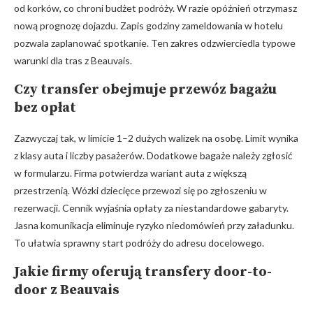
od korków, co chroni budżet podróży. W razie opóźnień otrzymasz
nową prognozę dojazdu. Zapis godziny zameldowania w hotelu
pozwala zaplanować spotkanie. Ten zakres odzwierciedla typowe
warunki dla tras z Beauvais.
Czy transfer obejmuje przewóz bagażu
bez opłat
Zazwyczaj tak, w limicie 1–2 dużych walizek na osobę. Limit wynika
z klasy auta i liczby pasażerów. Dodatkowe bagaże należy zgłosić
w formularzu. Firma potwierdza wariant auta z większą
przestrzenią. Wózki dziecięce przewozi się po zgłoszeniu w
rezerwacji. Cennik wyjaśnia opłaty za niestandardowe gabaryty.
Jasna komunikacja eliminuje ryzyko niedomówień przy załadunku.
To ułatwia sprawny start podróży do adresu docelowego.
Jakie firmy oferują transfery door-to-
door z Beauvais