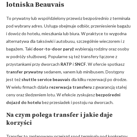
lotniska Beauvais
To prywatny lub współdzielony przewóz bezpośrednio z terminala
pod wybrany adres. Usługa obejmuje odbiór, przeniesienie bagażu
i dowóz do hotelu, mieszkania lub biura. W praktyce to wygodna
alternatywa dla taksówki i autobusu, szczególnie wieczorem i z
bagażem. Taki
door-to-door paryż
wybierają rodziny oraz osoby
w podróży służbowej. Popularne są też transfery łączone z
przystankami przy dworcach
RATP
i
SNCF
. W ofercie spotkasz
transfer prywatny
sedanem, vanem lub minibusem. Dostępny
jest też
shuttle service beauvais
dla kilku rezerwacji po drodze.
W wielu firmach działa
rezerwacja transferu
z gwarancją stałej
ceny oraz śledzeniem lotu. W efekcie zyskujesz
bezpośredni
dojazd do hotelu
bez przesiadek i postoju na dworcach.
Na czym polega transfer i jakie daje
korzyści
Transfer to zaplanowany przejazd spod terminala pod konkretny