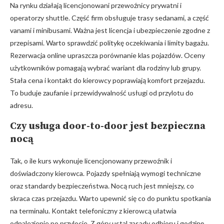
Na rynku działają licencjonowani przewoźnicy prywatni i
operatorzy shuttle. Część firm obsługuje trasy sedanami, a część
vanami i minibusami. Ważna jest licencja i ubezpieczenie zgodne z
przepisami. Warto sprawdzić politykę oczekiwania i limity bagażu.
Rezerwacja online upraszcza porównanie klas pojazdów. Oceny
użytkowników pomagają wybrać wariant dla rodziny lub grupy.
Stała cena i kontakt do kierowcy poprawiają komfort przejazdu.
To buduje zaufanie i przewidywalność usługi od przylotu do
adresu.
Czy usługa door-to-door jest bezpieczna
nocą
Tak, o ile kurs wykonuje licencjonowany przewoźnik i
doświadczony kierowca. Pojazdy spełniają wymogi techniczne
oraz standardy bezpieczeństwa. Nocą ruch jest mniejszy, co
skraca czas przejazdu. Warto upewnić się co do punktu spotkania
na terminalu. Kontakt telefoniczny z kierowcą ułatwia
odnalezienie po przylocie. Z góry ustal zasady odbioru i godzinę