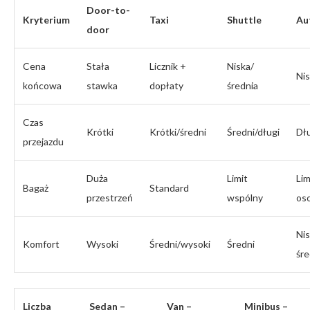
Door-to-
Kryterium
Taxi
Shuttle
Au
door
Cena
Stała
Licznik +
Niska/
Ni
końcowa
stawka
dopłaty
średnia
Czas
Krótki
Krótki/średni
Średni/długi
Dł
przejazdu
Duża
Limit
Lim
Bagaż
Standard
przestrzeń
wspólny
os
Nis
Komfort
Wysoki
Średni/wysoki
Średni
śre
Liczba
Sedan –
Van –
Minibus –