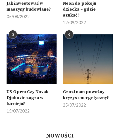
Jak inwestować w
Neon do pokoju
maszyny budowlane?
dziecka – gdzie
szukać?
05/08/2022
12/09/2022
5
6
US Open: Czy Novak
Grozi nam poważny
Djokovic zagra w
kryzys energetyczny?
turnieju?
25/07/2022
15/07/2022
NOWOŚCI