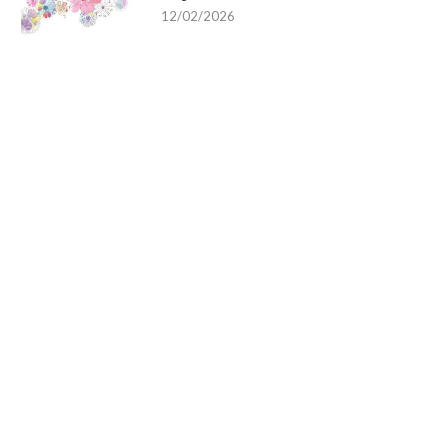
12/02/2026
k działa ubezpieczenie od utraty
Jakie kody odpadów podle
zdolności do pracy...
obowiązkowi ewidencji w B
01/10/2025
29/09/2025