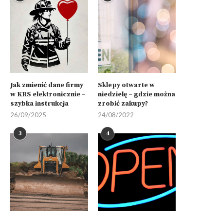
Jak zmienić dane firmy
Sklepy otwarte w
w KRS elektronicznie –
niedzielę – gdzie można
szybka instrukcja
zrobić zakupy?
26/09/2025
24/08/2022
3
4