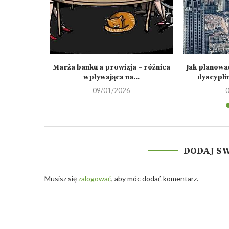
omnichannel
Marża banku a prowizja – różnica
Jak planowa
nały...
wpływająca na...
dyscypli
09/01/2026
DODAJ S
Musisz się
zalogować
, aby móc dodać komentarz.