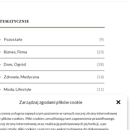
TEMATYCZNIE
Pozostałe
(9)
Biznes, Firma
(23)
Dom, Ogród
(38)
Zdrowie, Medycyna
(16)
Moda, Lifestyle
(11)
Motoryzacja
(31)
Zarządzaj zgodami plików cookie
dczenia usług na najwyższym poziomie w ramach naszej strony internetowej
Rozrywka, Edukacja
(26)
 plików cookies. Pliki cookies umożliwiają nam zapewnienie prawidłowego
zej strony internetowej oraz realizację podstawowych jej funkcji, a po
Usługi
(20)
ojej zgody, pliki cookies są przez nas wykorzystywane do dokonywania