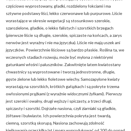
częściowo wyprostowany, gładki, rozdzielony łokciami i ma
sztywne podstawy liści, lekko czerwonawe lub purpurowe. Liście
wyrastające w okresie wegetacji są stosunkowo szerokie,
szarozielone, gładkie, o lekko falistych i szorstkich brzegach
(pierwsze liście są długie, szerokie, spiczaste na końcach, a zarys
nerwów jest wyraźny i nie ma języczka). Liście nie mają uszek ani
języczków. Powierzchnie liściowe są bardzo płaskie. Roślina ta, we
wczesnych stadiach rozwoju, może być mylona z niektórymi
gatunkami włośni i paluszników. Zakwitnięte latem kwiatostany
chwastnicy są wyprostowane i tworzą jednostronne, długie,
gęste zielone lub lekko fioletowe wiechy. Samozapylone kwiaty
wyrastają na szorstkich, krótkich gałązkach i są pokryte trzema
owłosionymi prążkami (z wyraźnie widocznymi żyłkami). Pierwszy
jest szeroki i owalny, drugi węższy i spiczasty, a trzeci długi,
spiczasty i szorstki. Dojrzałe nasiona, czyli ziarniaki są gładkie,
żółtawe i bulwiaste. Ich powierzchnia pokryta jest twardą,
ciemną, szorstką skorupą. Nasiona zachowują zdolność
kiełkowania przez kilka lat i mogą wyprodukować od 200 do ponad