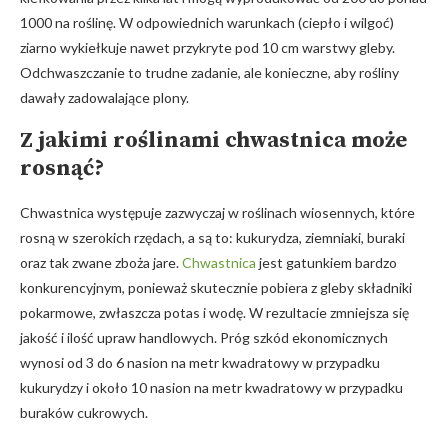
1000 na roślinę. W odpowiednich warunkach (ciepło i wilgoć)
ziarno wykiełkuje nawet przykryte pod 10 cm warstwy gleby.
Odchwaszczanie to trudne zadanie, ale konieczne, aby rośliny
dawały zadowalające plony.
Z jakimi roślinami chwastnica może
rosnąć?
Chwastnica występuje zazwyczaj w roślinach wiosennych, które
rosną w szerokich rzędach, a są to: kukurydza, ziemniaki, buraki
oraz tak zwane zboża jare.
Chwastnica
jest gatunkiem bardzo
konkurencyjnym, ponieważ skutecznie pobiera z gleby składniki
pokarmowe, zwłaszcza potas i wodę. W rezultacie zmniejsza się
jakość i ilość upraw handlowych. Próg szkód ekonomicznych
wynosi od 3 do 6 nasion na metr kwadratowy w przypadku
kukurydzy i około 10 nasion na metr kwadratowy w przypadku
buraków cukrowych.