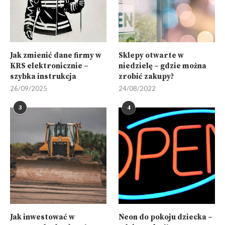
Jak zmienić dane firmy w
Sklepy otwarte w
KRS elektronicznie –
niedzielę – gdzie można
szybka instrukcja
zrobić zakupy?
26/09/2025
24/08/2022
3
4
Jak inwestować w
Neon do pokoju dziecka –