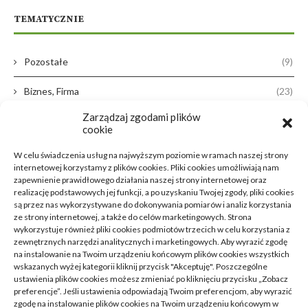
TEMATYCZNIE
Pozostałe
(9)
Biznes, Firma
(23)
Zarządzaj zgodami plików
Dom, Ogród
(38)
cookie
Zdrowie, Medycyna
(16)
W celu świadczenia usług na najwyższym poziomie w ramach naszej strony
internetowej korzystamy z plików cookies. Pliki cookies umożliwiają nam
Moda, Lifestyle
(11)
zapewnienie prawidłowego działania naszej strony internetowej oraz
realizację podstawowych jej funkcji, a po uzyskaniu Twojej zgody, pliki cookies
są przez nas wykorzystywane do dokonywania pomiarów i analiz korzystania
Motoryzacja
(31)
ze strony internetowej, a także do celów marketingowych. Strona
wykorzystuje również pliki cookies podmiotów trzecich w celu korzystania z
Rozrywka, Edukacja
(26)
zewnętrznych narzędzi analitycznych i marketingowych. Aby wyrazić zgodę
na instalowanie na Twoim urządzeniu końcowym plików cookies wszystkich
wskazanych wyżej kategorii kliknij przycisk "Akceptuję". Poszczególne
Usługi
(20)
ustawienia plików cookies możesz zmieniać po kliknięciu przycisku „Zobacz
preferencje”. Jeśli ustawienia odpowiadają Twoim preferencjom, aby wyrazić
Technologie
(23)
zgodę na instalowanie plików cookies na Twoim urządzeniu końcowym w