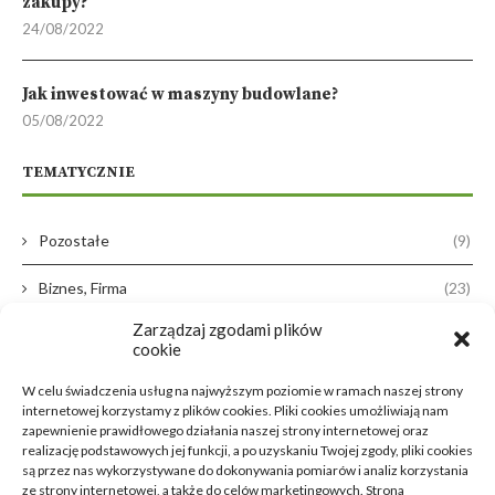
zakupy?
24/08/2022
Jak inwestować w maszyny budowlane?
05/08/2022
TEMATYCZNIE
Pozostałe
(9)
Biznes, Firma
(23)
Zarządzaj zgodami plików
Dom, Ogród
(38)
cookie
Zdrowie, Medycyna
(16)
W celu świadczenia usług na najwyższym poziomie w ramach naszej strony
internetowej korzystamy z plików cookies. Pliki cookies umożliwiają nam
Moda, Lifestyle
(11)
zapewnienie prawidłowego działania naszej strony internetowej oraz
realizację podstawowych jej funkcji, a po uzyskaniu Twojej zgody, pliki cookies
są przez nas wykorzystywane do dokonywania pomiarów i analiz korzystania
Motoryzacja
(31)
ze strony internetowej, a także do celów marketingowych. Strona