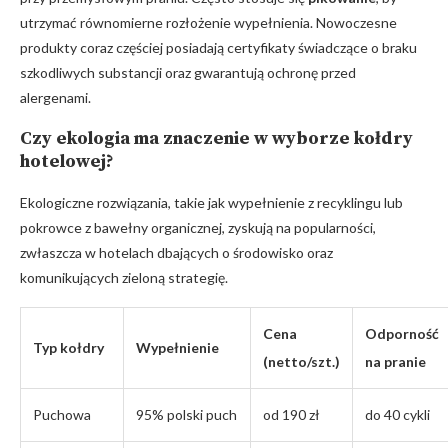
utrzymać równomierne rozłożenie wypełnienia. Nowoczesne
produkty coraz częściej posiadają certyfikaty świadczące o braku
szkodliwych substancji oraz gwarantują ochronę przed
alergenami.
Czy ekologia ma znaczenie w wyborze kołdry
hotelowej?
Ekologiczne rozwiązania, takie jak wypełnienie z recyklingu lub
pokrowce z bawełny organicznej, zyskują na popularności,
zwłaszcza w hotelach dbających o środowisko oraz
komunikujących zieloną strategię.
Cena
Odporność
Typ kołdry
Wypełnienie
(netto/szt.)
na pranie
Puchowa
95% polski puch
od 190 zł
do 40 cykli