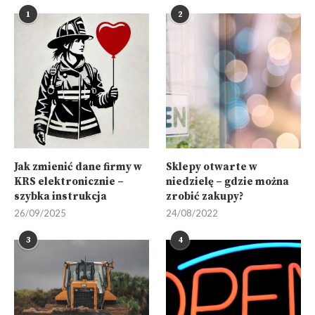
1
2
Jak zmienić dane firmy w
Sklepy otwarte w
KRS elektronicznie –
niedzielę – gdzie można
szybka instrukcja
zrobić zakupy?
26/09/2025
24/08/2022
3
4