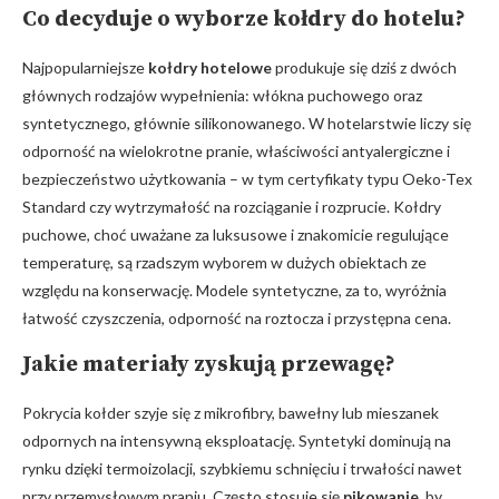
Co decyduje o wyborze kołdry do hotelu?
Najpopularniejsze
kołdry hotelowe
produkuje się dziś z dwóch
głównych rodzajów wypełnienia: włókna puchowego oraz
syntetycznego, głównie silikonowanego. W hotelarstwie liczy się
odporność na wielokrotne pranie, właściwości antyalergiczne i
bezpieczeństwo użytkowania – w tym certyfikaty typu Oeko-Tex
Standard czy wytrzymałość na rozciąganie i rozprucie. Kołdry
puchowe, choć uważane za luksusowe i znakomicie regulujące
temperaturę, są rzadszym wyborem w dużych obiektach ze
względu na konserwację. Modele syntetyczne, za to, wyróżnia
łatwość czyszczenia, odporność na roztocza i przystępna cena.
Jakie materiały zyskują przewagę?
Pokrycia kołder szyje się z mikrofibry, bawełny lub mieszanek
odpornych na intensywną eksploatację. Syntetyki dominują na
rynku dzięki termoizolacji, szybkiemu schnięciu i trwałości nawet
przy przemysłowym praniu. Często stosuje się
pikowanie
, by