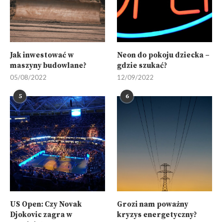
Jak inwestować w
Neon do pokoju dziecka –
maszyny budowlane?
gdzie szukać?
05/08/2022
12/09/2022
5
6
US Open: Czy Novak
Grozi nam poważny
Djokovic zagra w
kryzys energetyczny?