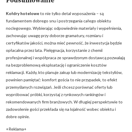
Podsumowanie
Kołdry hotelowe
to nie tylko detal wyposażenia – są
fundamentem dobrego snu i postrzegania całego obiektu
noclegowego. Wybierając odpowiednie materiały i wypełnienia,
zachowując uwagę przy doborze gramatury, rozmiaru i
certyfikatów jakości, można mieć pewność, że inwestycja będzie
opłacalna przez lata. Pielęgnacja, korzystanie z chemii
profesjonalnej i współpraca ze sprawdzonym dostawcą pozwalają
na bezproblemową eksploatację i ograniczenie kosztów
reklamacji. Każdy, kto planuje zakup lub modernizację tekstyliów,
powinien pamiętać: komfort gościa to nie przypadek, to efekt
przemyślanych rozwiązań. Jeśli chcesz porównać oferty lub
wypróbować próbki, korzystaj z rynkowych rankingów i
rekomendowanych firm branżowych. W długiej perspektywie to
zadowolenie gości przekłada się na lojalność wobec obiektu i
dobre opinie.
+Reklama+