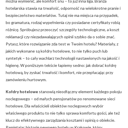
można wymienić, ale komfort snu – to już inna liga. Branża
hotelarska stawia na trwałość, odporność na wielokrotne pranie i
bezpieczeństwo materiałów. Tutaj nie ma miejsca na przypadek,
bo gramatura, rodzaj wypełnienia czy posiadane certyfikaty robią
różnicę. Spróbujesz przeoczyć szczegóły technologiczne, a koszt
reklamacji czy niezadawalających opinii szybko da o sobie znać.
Pytasz, które rozwiązanie zda test w Twoim hotelu? Materiały, z
jakich wykonane są kołdry hotelowe, to nie tylko puch lub
syntetyk – to cały wachlarz technologii nastawionych na jakość i
higienę. W poniższym tekście łapiemy sedno: jak dobrać kołdrę
hotelową, by zyskać trwałość i komfort, nie przepłacając przy
zamówieniu hurtowym.
Kołdry hotelowe
stanowią nieodłączny element każdego pokoju
noclegowego – od małych pensjonatów po renomowane sieci
hotelowe. Dla właścicieli obiektów noclegowych wybór
właściwego produktu to nie tylko sprawa komfortu gości, ale też
klucz do efektywnego zarządzania kosztami i opinią o obiekcie.
Pamiętając historię pewnego hotelu w Krakowie, który