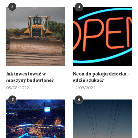
3
4
Jak inwestować w
Neon do pokoju dziecka –
maszyny budowlane?
gdzie szukać?
05/08/2022
12/09/2022
5
6