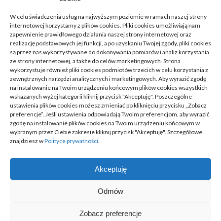
Zdrowie, Medycyna
(16)
W celu świadczenia usług na najwyższym poziomie w ramach naszej strony
internetowej korzystamy z plików cookies. Pliki cookies umożliwiają nam
Moda, Lifestyle
(11)
zapewnienie prawidłowego działania naszej strony internetowej oraz
realizację podstawowych jej funkcji, a po uzyskaniu Twojej zgody, pliki cookies
są przez nas wykorzystywane do dokonywania pomiarów i analiz korzystania
Motoryzacja
(31)
ze strony internetowej, a także do celów marketingowych. Strona
wykorzystuje również pliki cookies podmiotów trzecich w celu korzystania z
Rozrywka, Edukacja
(26)
zewnętrznych narzędzi analitycznych i marketingowych. Aby wyrazić zgodę
na instalowanie na Twoim urządzeniu końcowym plików cookies wszystkich
wskazanych wyżej kategorii kliknij przycisk "Akceptuję". Poszczególne
Usługi
(20)
ustawienia plików cookies możesz zmieniać po kliknięciu przycisku „Zobacz
preferencje”. Jeśli ustawienia odpowiadają Twoim preferencjom, aby wyrazić
Technologie
(23)
zgodę na instalowanie plików cookies na Twoim urządzeniu końcowym w
wybranym przez Ciebie zakresie kliknij przycisk "Akceptuję". Szczegółowe
Sport, Turystyka
(7)
znajdziesz w
Polityce prywatności
.
ARTYKUŁ SPONSOROWANY
(52)
Akceptuję
Odmów
@ Trzesacz. Wszelkie prawa zastrzeżone
Zobacz preferencje