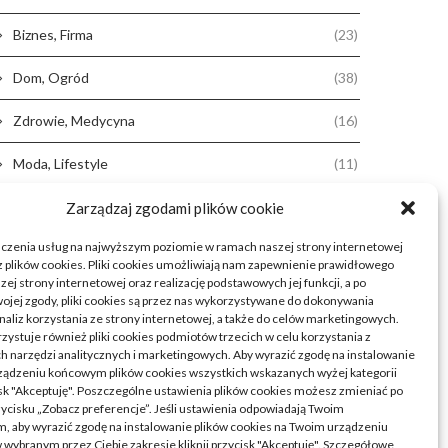
Biznes, Firma
(23)
Dom, Ogród
(38)
Zdrowie, Medycyna
(16)
Moda, Lifestyle
(11)
Motoryzacja
(31)
Zarządzaj zgodami plików cookie
dczenia usług na najwyższym poziomie w ramach naszej strony internetowej
Rozrywka, Edukacja
(26)
 plików cookies. Pliki cookies umożliwiają nam zapewnienie prawidłowego
zej strony internetowej oraz realizację podstawowych jej funkcji, a po
Usługi
(20)
ojej zgody, pliki cookies są przez nas wykorzystywane do dokonywania
naliz korzystania ze strony internetowej, a także do celów marketingowych.
Technologie
(23)
zystuje również pliki cookies podmiotów trzecich w celu korzystania z
 narzędzi analitycznych i marketingowych. Aby wyrazić zgodę na instalowanie
ządzeniu końcowym plików cookies wszystkich wskazanych wyżej kategorii
Sport, Turystyka
(7)
cisk "Akceptuję". Poszczególne ustawienia plików cookies możesz zmieniać po
rzycisku „Zobacz preferencje”. Jeśli ustawienia odpowiadają Twoim
ARTYKUŁ SPONSOROWANY
(52)
, aby wyrazić zgodę na instalowanie plików cookies na Twoim urządzeniu
ybranym przez Ciebie zakresie kliknij przycisk "Akceptuję". Szczegółowe