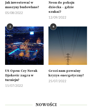
Jak inwestować w
Neon do pokoju
maszyny budowlane?
dziecka – gdzie
szukać?
05/08/2022
12/09/2022
5
6
US Open: Czy Novak
Grozi nam poważny
Djokovic zagra w
kryzys energetyczny?
turnieju?
25/07/2022
15/07/2022
NOWOŚCI