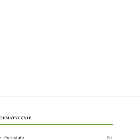
Swoją Kulinarną Przyszłość
28/12/2024
TEMATYCZNIE
Pozostałe
(9)