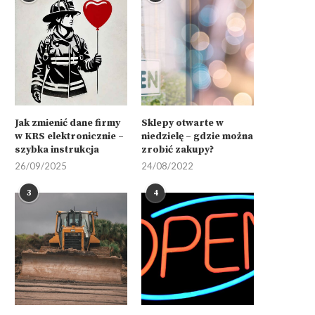
Jak zmienić dane firmy
Sklepy otwarte w
w KRS elektronicznie –
niedzielę – gdzie można
szybka instrukcja
zrobić zakupy?
26/09/2025
24/08/2022
3
4