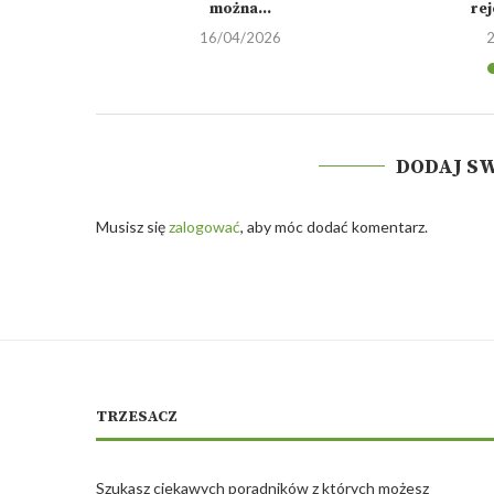
można...
re
16/04/2026
DODAJ S
Musisz się
zalogować
, aby móc dodać komentarz.
TRZESACZ
Szukasz ciekawych poradników z których możesz