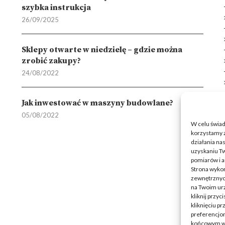
szybka instrukcja
26/09/2025
Sklepy otwarte w niedzielę – gdzie można
zrobić zakupy?
24/08/2022
Jak inwestować w maszyny budowlane?
05/08/2022
W celu świa
korzystamy z
działania nas
uzyskaniu Tw
pomiarów i a
Strona wykor
zewnętrznych
na Twoim ur
kliknij przy
kliknięciu p
preferencjom
końcowym w w