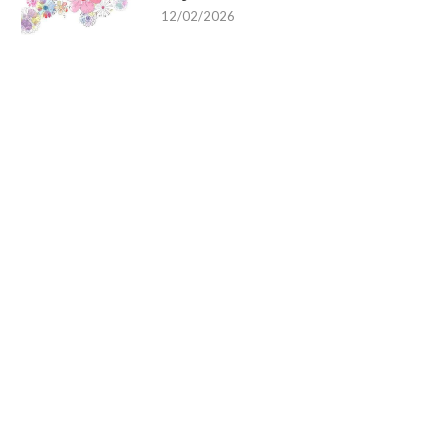
12/02/2026
Diesel czy benzyna? Co się bar
opłaca?
04/12/2024
od Truck Konfigurator – Stwórz