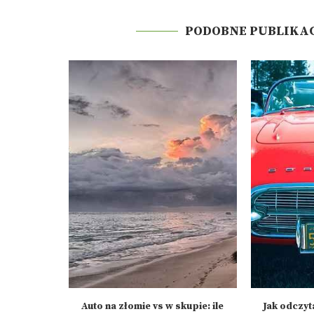
PODOBNE PUBLIKA
 kiedy go
Auto na złomie vs w skupie: ile
Jak odczy