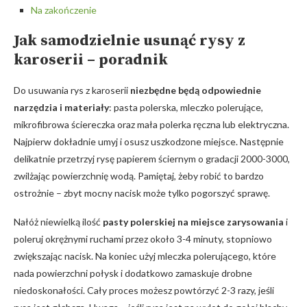
Na⁣ zakończenie
Jak ⁣samodzielnie usunąć rysy ‌z
karoserii – poradnik
Do usuwania rys z karoserii
niezbędne będą ‍odpowiednie⁣
narzędzia i materiały
: pasta polerska, mleczko polerujące,
mikrofibrowa ściereczka oraz mała polerka ręczna lub elektryczna.
Najpierw dokładnie umyj i ⁤osusz uszkodzone miejsce. Następnie
delikatnie‍ przetrzyj rysę ‌papierem ściernym o gradacji ‌2000-3000,
zwilżając powierzchnię wodą. Pamiętaj, żeby robić ‌to bardzo
ostrożnie – zbyt mocny nacisk ⁢może tylko pogorszyć sprawę.
Nałóż niewielką ilość
pasty polerskiej na miejsce zarysowania
i
⁢poleruj okrężnymi ruchami przez około 3-4 minuty, stopniowo
zwiększając nacisk. Na ‍koniec użyj mleczka⁣ polerującego, które
nada powierzchni połysk i dodatkowo zamaskuje drobne
niedoskonałości. Cały⁣ proces‌ możesz powtórzyć 2-3 ⁤razy, jeśli ​