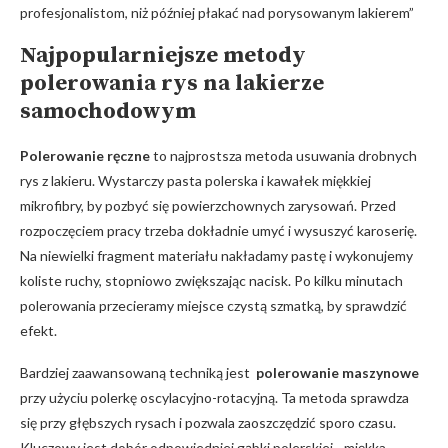
profesjonalistom, niż później płakać nad ‍porysowanym lakierem”
Najpopularniejsze ‌metody
polerowania rys na lakierze
⁢samochodowym
Polerowanie⁤ ręczne
to‌ najprostsza‌ metoda ⁣usuwania drobnych
rys z ⁤lakieru. Wystarczy pasta ‌polerska i kawałek miękkiej
mikrofibry,⁣ by pozbyć się powierzchownych zarysowań.⁣ Przed
rozpoczęciem⁤ pracy trzeba dokładnie umyć i wysuszyć karoserię.
Na niewielki ​fragment materiału​ nakładamy pastę i wykonujemy
koliste ⁤ruchy, stopniowo zwiększając nacisk. ​Po kilku ⁢minutach‌
polerowania ⁤przecieramy miejsce czystą szmatką,⁢ by sprawdzić
efekt.
Bardziej zaawansowaną techniką jest ⁢
polerowanie maszynowe
przy użyciu polerkę oscylacyjno-rotacyjną. Ta metoda⁣ sprawdza
się przy głębszych rysach i pozwala zaoszczędzić sporo czasu.
Kluczowy⁤ jest dobór odpowiedniej gąbki polerskiej ⁤- miękka