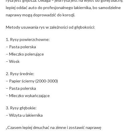
rysa jest głębsza. Uwaga – jeśli rysa‌ jest na wylot do gołej blachy,
lepiej ⁤oddać ‍auto do profesjonalnego lakiernika, bo samodzielne
naprawy ⁢mogą ⁤doprowadzić‍ do korozji.
Metody usuwania rys w⁣ zależności od głębokości:
1. Rysy powierzchowne:
– Pasta polerska
– Mleczko polerujące
– Wosk
2. Rysy średnie:
– ‍Papier ścierny (2000-3000)
– Pasta polerska
– Mleczko wykańczające
3. Rysy ⁤głębokie:
– Wizyta u lakiernika
„Czasem lepiej ⁢dmuchać na zimne ⁣i zostawić naprawę