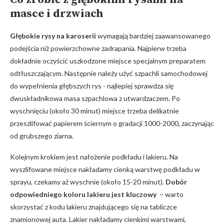
masce i drzwiach
Głębokie‍ rysy na karoserii
wymagają bardziej zaawansowanego
⁣podejścia niż powierzchowne zadrapania. Najpierw trzeba
dokładnie⁢ oczyścić uszkodzone miejsce specjalnym preparatem
odtłuszczającym.‍ Następnie należy użyć szpachli samochodowej
⁣do wypełnienia głębszych‍ rys -‌ najlepiej sprawdza się
dwuskładnikowa masa szpachlowa z utwardzaczem. Po
wyschnięciu (około 30 ‍minut) miejsce trzeba delikatnie
przeszlifować papierem ściernym‌ o gradacji ​1000-2000, zaczynając
od‌ grubszego ziarna.
Kolejnym krokiem jest nałożenie podkładu i lakieru. Na
wyszlifowane miejsce ‌nakładamy cienką warstwę podkładu w‍
sprayu, czekamy aż wyschnie (około 15-20 minut).
Dobór
odpowiedniego koloru lakieru jest kluczowy
⁣ – ​warto
skorzystać z kodu lakieru​ znajdującego się⁣ na tabliczce
znamionowej​ auta. Lakier nakładamy cienkimi warstwami,