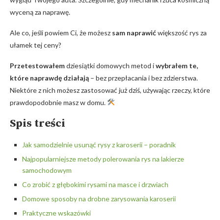
wyceną ‍za naprawę.
Ale co, jeśli powiem Ci, że możesz
sam naprawić
​większość⁣ rys za⁢
ułamek tej ceny?
Przetestowałem
dziesiątki ⁢domowych ⁢metod i
wybrałem⁤ te,
które naprawdę działają
– bez przepłacania i bez zdzierstwa.
Niektóre ‍z nich możesz zastosować ‍już dziś, używając rzeczy, które
prawdopodobnie masz w ⁣domu.
Spis treści
Jak samodzielnie‍ usunąć rysy z karoserii‌ – poradnik
Najpopularniejsze ⁤metody polerowania ⁢rys na ⁢lakierze
samochodowym
Co zrobić z ⁣głębokimi rysami ‍na masce i drzwiach
Domowe sposoby na ​drobne zarysowania karoserii
Praktyczne wskazówki