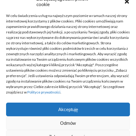
Dom, Ogród
(38)
cookie
Zdrowie, Medycyna
(16)
W celu świadczenia usług na najwyższym poziomie w ramach naszej strony
internetowej korzystamy z plików cookies. Pliki cookies umożliwiają nam
Moda, Lifestyle
(11)
zapewnienie prawidłowego działania naszej strony internetowej oraz
realizację podstawowych jej funkcji, a po uzyskaniu Twojej zgody, pliki cookies
są przez nas wykorzystywane do dokonywania pomiarów i analiz korzystania
Motoryzacja
(31)
ze strony internetowej, a także do celów marketingowych. Strona
wykorzystuje również pliki cookies podmiotów trzecich w celu korzystania z
Rozrywka, Edukacja
(26)
zewnętrznych narzędzi analitycznych i marketingowych. Aby wyrazić zgodę
na instalowanie na Twoim urządzeniu końcowym plików cookies wszystkich
wskazanych wyżej kategorii kliknij przycisk "Akceptuję". Poszczególne
Usługi
(20)
ustawienia plików cookies możesz zmieniać po kliknięciu przycisku „Zobacz
preferencje”. Jeśli ustawienia odpowiadają Twoim preferencjom, aby wyrazić
Technologie
(23)
zgodę na instalowanie plików cookies na Twoim urządzeniu końcowym w
wybranym przez Ciebie zakresie kliknij przycisk "Akceptuję". Szczegółowe
Sport, Turystyka
(7)
znajdziesz w
Polityce prywatności
.
ARTYKUŁ SPONSOROWANY
(52)
Akceptuję
Odmów
@ Trzesacz. Wszelkie prawa zastrzeżone