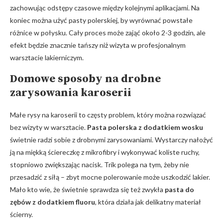
zachowując‌ odstępy czasowe ⁤między kolejnymi aplikacjami. Na
koniec można użyć pasty polerskiej, by wyrównać powstałe
‍różnice w połysku. Cały⁢ proces może zająć około 2-3 godzin, ale
efekt będzie znacznie tańszy niż wizyta ⁤w profesjonalnym
⁣warsztacie lakierniczym.
Domowe sposoby na drobne
zarysowania karoserii
Małe⁣ rysy‍ na karoserii to częsty problem, który ‌można rozwiązać
bez wizyty w⁢ warsztacie.
Pasta polerska z ⁢dodatkiem wosku
świetnie radzi sobie ​z drobnymi zarysowaniami. Wystarczy nałożyć
‌ją‍ na miękką ściereczkę z mikrofibry‌ i wykonywać koliste ruchy,
stopniowo zwiększając nacisk. Trik ⁢polega na tym, żeby⁢ nie‍
przesadzić z siłą – zbyt mocne‍ polerowanie ‍może uszkodzić lakier.
Mało kto ⁤wie,‍ że świetnie sprawdza ⁣się też zwykła
pasta do
zębów z dodatkiem fluoru
, która działa jak delikatny materiał
ścierny.