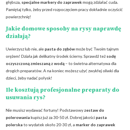
głębsza,​
specjalne⁣ markery do zaprawek
mogą⁢ zdziałać cuda.
Pamiętaj tylko, żeby⁢ przed‌ rozpoczęciem pracy dokładnie​ oczyścić
powierzchnię!
Jakie domowe ⁤sposoby na ⁢rysy naprawdę
działają?
Uwierzysz lub nie, ale
pasta do zębów
może ⁣być⁢ Twoim tajnym
orężem!​ Działa⁤ jak ​delikatny środek ścierny.⁢ Sprawdź też
sodę
oczyszczoną zmieszaną⁤ z wodą
– to świetna alternatywa dla
drogich preparatów. A na koniec możesz użyć zwykłej ⁢oliwki⁢ dla
dzieci, żeby nadać połysk!
Ile kosztują profesjonalne preparaty do
usuwania rys?
Nie musisz wydawać fortuny! Podstawowy⁤
zestaw do
⁣polerowania
kupisz już za 30-50 zł. Dobrej jakości
pasta
polerska
to wydatek około 20-30 zł, a
marker do zaprawek