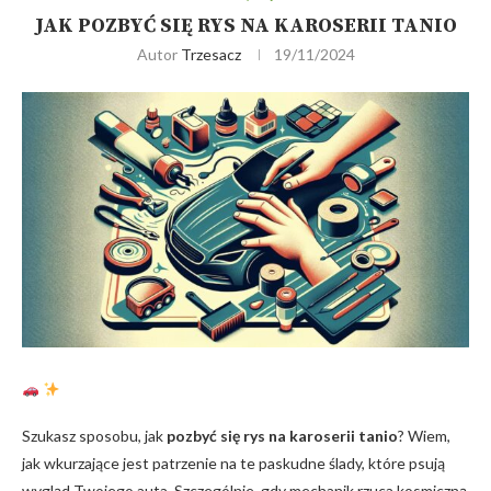
JAK POZBYĆ SIĘ RYS NA KAROSERII TANIO
Autor
Trzesacz
19/11/2024
Szukasz sposobu, ⁤jak
pozbyć się rys na karoserii ​tanio
? Wiem,
jak ​wkurzające jest patrzenie na te paskudne ślady, które psują
wygląd ⁤Twojego auta. Szczególnie, gdy mechanik ⁤rzuca kosmiczną