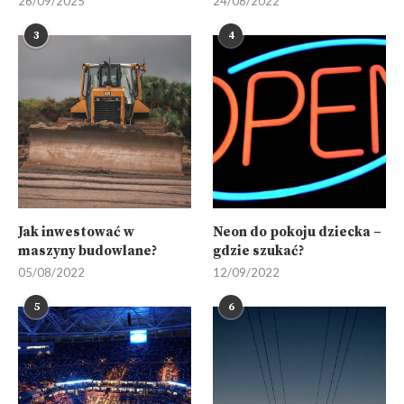
26/09/2025
24/08/2022
3
4
Jak inwestować w
Neon do pokoju dziecka –
maszyny budowlane?
gdzie szukać?
05/08/2022
12/09/2022
5
6