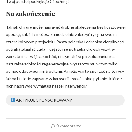
Twój portfel podziękuje Ci później!
Na zakończenie
Tak jak chirurg może naprawić drobne skaleczenia ⁤bez kosztownej
operacji, ​tak i Ty możesz ⁤samodzielnie zaleczyć rysy na swoim⁤
czterokołowym przyjacielu.⁢ Pasta polerska i ⁣odrobina cierpliwości
potrafią ‍zdziałać cuda – często nie ‍potrzeba drogich wizyt w
warsztacie. ⁤Twój samochód, niczym skóra po zadrapaniu, ma
naturalne ⁤zdolności regeneracyjne, wystarczy mu ​w tym tylko
pomóc odpowiednimi ⁤środkami. A może warto spojrzeć na te rysy
jak na historie zapisane w karoserii i ‍zadać sobie pytanie: które z
nich⁣ naprawdę ‌wymagają naszej interwencji?
ARTYKUŁ SPONSOROWANY
0 komentarze