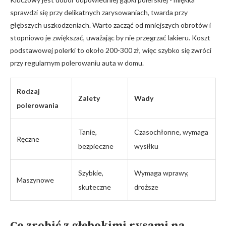
sprawdzi się przy delikatnych zarysowaniach,⁢ twarda ⁢przy
głębszych uszkodzeniach. Warto zacząć od mniejszych obrotów i
stopniowo je zwiększać,​ uważając by nie przegrzać lakieru. Koszt​
podstawowej polerki to około ⁤200-300 zł,‍ więc szybko⁤ się zwróci
przy regularnym polerowaniu auta w ⁢domu.
Rodzaj
Zalety
Wady
polerowania
Tanie,
Czasochłonne, wymaga
Ręczne
bezpieczne
wysiłku
Szybkie,‌
Wymaga wprawy,
Maszynowe
skuteczne
droższe
Co ⁣zrobić z głębokimi ⁤rysami na