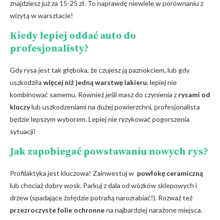
znajdziesz ⁢już‌ za 15-25 zł.⁤ To naprawdę niewiele w porównaniu z
wizytą w ‍warsztacie!
Kiedy lepiej oddać auto do
profesjonalisty?
Gdy‌ rysa ⁢jest ​tak głęboka, że czujesz‍ ją paznokciem,​ lub ⁤gdy
uszkodziła
więcej​ niż jedną⁣ warstwę ⁢lakieru
, lepiej nie
kombinować samemu. Również jeśli masz‍ do ‌czynienia z
rysami od
kluczy
lub uszkodzeniami na dużej powierzchni, profesjonalista
będzie⁣ lepszym wyborem. Lepiej nie⁣ ryzykować pogorszenia
‌sytuacji!
Jak ⁤zapobiegać powstawaniu nowych ⁤rys?
Profilaktyka jest kluczowa! Zainwestuj w ⁤
powłokę ceramiczną
⁢
lub chociaż dobry wosk. Parkuj z dala od​ wózków sklepowych i
drzew (spadające żołędzie potrafią narozrabiać!). Rozważ też
przezroczyste folie ‌ochronne
na najbardziej narażone miejsca.