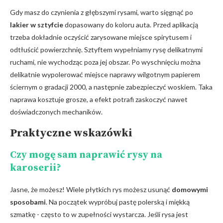
Gdy masz do czynienia⁤ z głębszymi rysami,‍ warto sięgnąć po
lakier w sztyfcie
dopasowany do koloru auta. Przed⁢ aplikacją
trzeba dokładnie oczyścić zarysowane⁢ miejsce spirytusem i
odtłuścić powierzchnię. Sztyftem wypełniamy rysę delikatnymi
ruchami,‍ nie⁢ wychodząc poza jej obszar. Po wyschnięciu⁢ można
delikatnie wypolerować miejsce naprawy wilgotnym papierem
‌ściernym o ⁣gradacji ⁤2000, a następnie ​zabezpieczyć woskiem. Taka
naprawa kosztuje grosze, a efekt potrafi zaskoczyć nawet
doświadczonych‌ mechaników.
Praktyczne wskazówki
Czy mogę sam naprawić rysy na
⁤karoserii?
Jasne, że możesz! Wiele płytkich rys⁢ możesz ‌usunąć
domowymi
sposobami
. Na początek wypróbuj pastę polerską i miękką
szmatkę ⁤- często to w zupełności wystarcza. ⁣Jeśli ​rysa jest