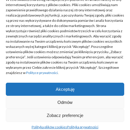
internetowej korzystamy z plików cookies. Pliki cookies umożliwiają nam
Moda, Lifestyle
(11)
zapewnienie prawidłowego działania naszej strony internetowej oraz
realizację podstawowych jej funkcji, a po uzyskaniu Twojej zgody, pliki cookies
są przez nas wykorzystywane do dokonywania pomiarów i analiz korzystania
Motoryzacja
(31)
ze strony internetowej, a także do celów marketingowych. Strona
wykorzystuje również pliki cookies podmiotów trzecich w celu korzystania z
Rozrywka, Edukacja
(26)
zewnętrznych narzędzi analitycznych i marketingowych. Aby wyrazić zgodę
na instalowanie na Twoim urządzeniu końcowym plików cookies wszystkich
wskazanych wyżej kategorii kliknij przycisk "Akceptuję". Poszczególne
Usługi
(20)
ustawienia plików cookies możesz zmieniać po kliknięciu przycisku „Zobacz
preferencje”. Jeśli ustawienia odpowiadają Twoim preferencjom, aby wyrazić
Technologie
(23)
zgodę na instalowanie plików cookies na Twoim urządzeniu końcowym w
wybranym przez Ciebie zakresie kliknij przycisk "Akceptuję". Szczegółowe
Sport, Turystyka
(7)
znajdziesz w
Polityce prywatności
.
ARTYKUŁ SPONSOROWANY
(52)
Akceptuję
Odmów
@ Trzesacz. Wszelkie prawa zastrzeżone
Zobacz preferencje
BACK TO TOP
Polityka plików cookies
Polityka prywatności