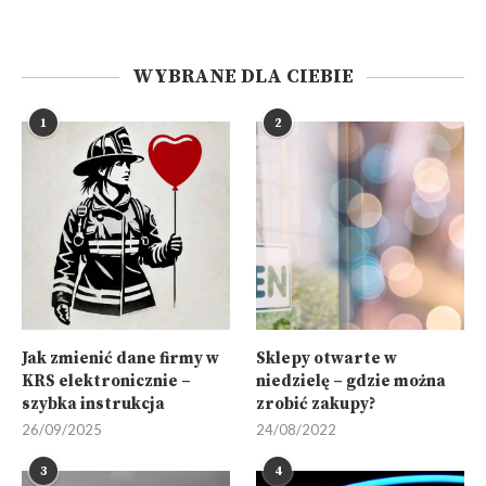
WYBRANE DLA CIEBIE
1
2
Jak zmienić dane firmy w
Sklepy otwarte w
KRS elektronicznie –
niedzielę – gdzie można
szybka instrukcja
zrobić zakupy?
26/09/2025
24/08/2022
3
4