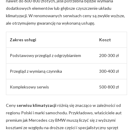
nawet⁢ do 600-800 złotych, jeśli potrzebna będzie wymiana
dodatkowych elementów lub głębsze czyszczenie układu​
klimatyzacji. W renomowanych serwisach ceny są zwykle ⁤wyższe,
ale otrzymujemy gwarancję na wykonaną usługę.
Zakres usługi
Koszt
Podstawowy przegląd ‍z odgrzybianiem
200-300 zł
Przegląd z wymianą czynnika
300-400 zł
Kompleksowy serwis
500-800 zł
Ceny
serwisu klimatyzacji
różnią się znacząco w zależności od
regionu Polski i marki samochodu. Przykładowo, właściciele aut
premium jak Mercedes czy BMW​ muszą liczyć​ się z wyższymi
kosztami ze względu na droższe części i specjalistyczny sprzęt