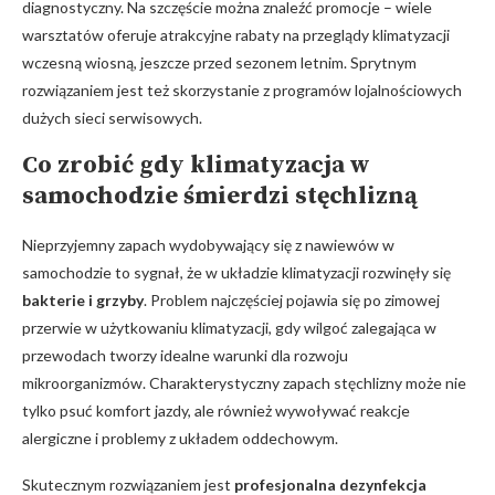
diagnostyczny.⁣ Na szczęście‌ można znaleźć promocje – wiele
‍warsztatów oferuje atrakcyjne rabaty na przeglądy klimatyzacji
wczesną wiosną, jeszcze przed sezonem letnim. Sprytnym​
rozwiązaniem jest też skorzystanie z programów lojalnościowych
dużych sieci serwisowych.
Co‍ zrobić gdy klimatyzacja‌ w
⁤samochodzie śmierdzi stęchlizną
Nieprzyjemny zapach wydobywający się z nawiewów w
samochodzie to​ sygnał, że‌ w układzie klimatyzacji rozwinęły się
bakterie i grzyby
.‌ Problem najczęściej pojawia się po zimowej
przerwie⁣ w użytkowaniu klimatyzacji,⁣ gdy wilgoć zalegająca ⁤w
przewodach ⁢tworzy idealne warunki dla rozwoju
mikroorganizmów. Charakterystyczny zapach stęchlizny może nie
tylko‍ psuć komfort jazdy, ale również wywoływać reakcje
⁣alergiczne i problemy z układem oddechowym.
Skutecznym rozwiązaniem jest
profesjonalna dezynfekcja⁣