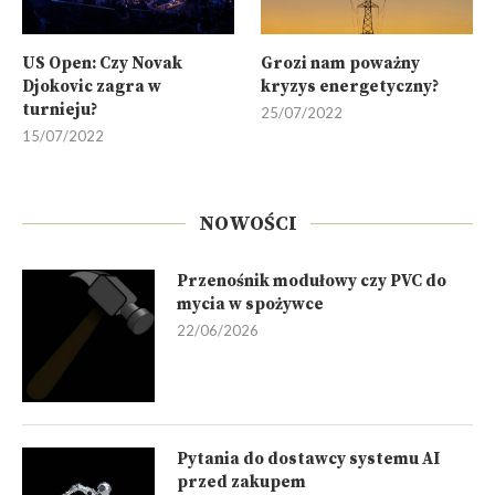
US Open: Czy Novak
Grozi nam poważny
Djokovic zagra w
kryzys energetyczny?
turnieju?
25/07/2022
15/07/2022
NOWOŚCI
Przenośnik modułowy czy PVC do
mycia w spożywce
22/06/2026
Pytania do dostawcy systemu AI
przed zakupem