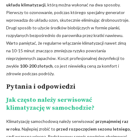
układu klimatyzacji
, ⁤którą można‌ wykonać na‍ dwa sposoby.
Pierwszy to ozonowanie, podczas którego specjalny generator
wprowadza ​do układu ozon, skutecznie eliminując drobnoustroje.
Drugi‍ sposób to użycie środków biobójczych w formie pianki,
rozpylanych bezpośrednio do parownika przez kratki nawiewu.
Warto pamiętać, że regularne⁣ włączanie klimatyzacji nawet zimą
na 10-15 minut znacząco zmniejsza ryzyko ‌powstania
nieprzyjemnych zapachów. Koszt profesjonalnej dezynfekcji to
zwykle
100-200 złotych
, co jest niewielką ceną za komfort i
zdrowie podczas podróży.
Pytania i odpowiedzi
Jak często należy serwisować
klimatyzację w samochodzie?
Klimatyzację samochodową należy serwisować
przynajmniej raz
w roku
. Najlepiej zrobić to⁤
przed rozpoczęciem sezonu letniego
,
czyli wczesną wiosną. Podstawowy serwis powinien obejmować