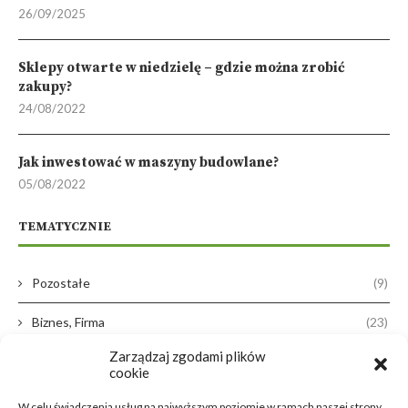
26/09/2025
Sklepy otwarte w niedzielę – gdzie można zrobić
zakupy?
24/08/2022
Jak inwestować w maszyny budowlane?
05/08/2022
TEMATYCZNIE
Pozostałe
(9)
Biznes, Firma
(23)
Zarządzaj zgodami plików
Dom, Ogród
(38)
cookie
Zdrowie, Medycyna
(16)
W celu świadczenia usług na najwyższym poziomie w ramach naszej strony