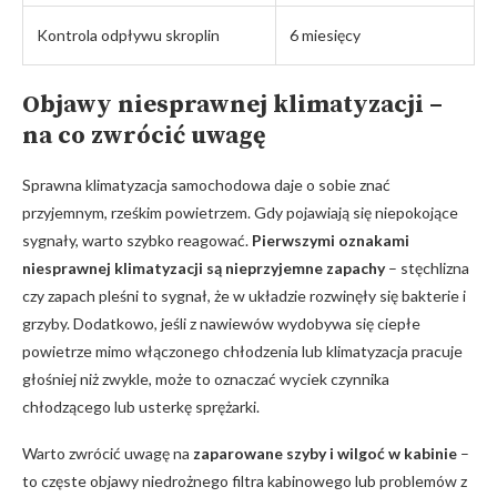
Kontrola⁢ odpływu skroplin
6 miesięcy
Objawy niesprawnej⁣ klimatyzacji –
na co zwrócić uwagę
Sprawna klimatyzacja samochodowa daje o sobie znać
przyjemnym, rześkim powietrzem. Gdy ​pojawiają się niepokojące⁤
sygnały, warto szybko reagować.
Pierwszymi oznakami
niesprawnej klimatyzacji są nieprzyjemne zapachy
– stęchlizna
czy zapach pleśni to sygnał, że w układzie rozwinęły‌ się bakterie i
grzyby. Dodatkowo, ‌jeśli z nawiewów wydobywa się ‌ciepłe
powietrze mimo włączonego chłodzenia lub klimatyzacja pracuje
głośniej niż zwykle, może to​ oznaczać wyciek‌ czynnika​
chłodzącego lub usterkę sprężarki.
Warto zwrócić uwagę na
zaparowane szyby i‍ wilgoć w kabinie
–
to częste objawy‌ niedrożnego filtra kabinowego lub problemów z