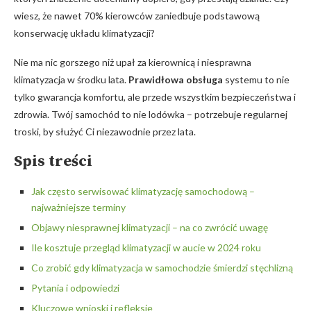
wiesz, że nawet‍ 70% kierowców zaniedbuje podstawową
konserwację układu klimatyzacji?
Nie ma‌ nic gorszego niż upał za kierownicą i niesprawna
klimatyzacja w środku lata.
Prawidłowa obsługa
systemu to⁤ nie
tylko gwarancja komfortu, ale przede wszystkim bezpieczeństwa i
zdrowia. Twój samochód to‍ nie lodówka – potrzebuje regularnej
troski, by służyć Ci ‍niezawodnie przez lata.
Spis treści
Jak często serwisować klimatyzację samochodową –
najważniejsze terminy
Objawy niesprawnej ⁣klimatyzacji – na co zwrócić uwagę
Ile kosztuje przegląd klimatyzacji​ w⁣ aucie​ w 2024⁢ roku
Co ⁣zrobić gdy klimatyzacja w samochodzie śmierdzi stęchlizną
Pytania i odpowiedzi
Kluczowe wnioski i ⁤refleksje