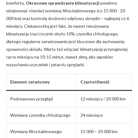
⁣komfortu.
Okresowe sprawdzanie klimatyzacji
powinno
obejmować również ‌wymianę filtra kabinowego (co 15 000 -⁣ 20
000 km) oraz ⁢kontrolę​ drożności odpływu skroplin – najlepiej co 6
miesięcy. Ciekawostką ​jest fakt, że nawet nieużywana
klimatyzacja traci rocznie około 10% czynnika chłodzącego,
dlatego regularne serwisowanie jest kluczowe dla zachowania
sprawności układu. ​Warto też włączać klimatyzację przynajmniej
raz w miesiącu na 10-15 minut, nawet zimą, aby zapobiec
wysychaniu uszczelek i ​zatarciu sprężarki.
Element serwisowy
Częstotliwość
Podstawowy przegląd
12 miesięcy / 20 000 km
Wymiana czynnika chłodzącego
24 miesiące
Wymiana⁤ filtra kabinowego
15 000⁤ – 20 000 km