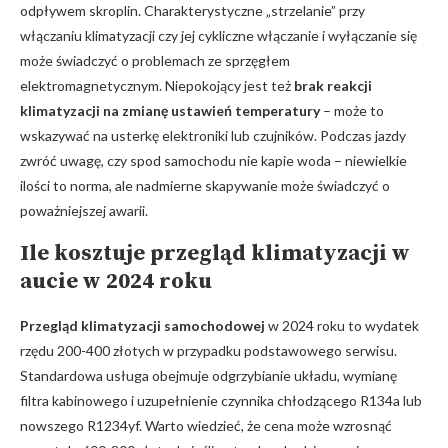
odpływem skroplin. Charakterystyczne „strzelanie” przy
włączaniu klimatyzacji czy jej cykliczne włączanie i‌ wyłączanie się
może świadczyć o problemach ze sprzęgłem
elektromagnetycznym. Niepokojący jest też
brak reakcji
klimatyzacji na zmianę ustawień ​temperatury
– może to
wskazywać na usterkę elektroniki lub czujników. Podczas jazdy
zwróć uwagę, czy ⁤spod samochodu nie kapie​ woda – niewielkie
ilości to norma, ale nadmierne skapywanie ⁢może świadczyć o
poważniejszej awarii.
Ile kosztuje przegląd klimatyzacji w
aucie w 2024 ⁢roku
Przegląd klimatyzacji samochodowej
w⁢ 2024 roku to wydatek
rzędu ⁤200-400 złotych w przypadku podstawowego serwisu.
Standardowa usługa obejmuje odgrzybianie układu, wymianę
filtra ⁣kabinowego i uzupełnienie czynnika chłodzącego R134a lub
nowszego R1234yf. Warto wiedzieć, że cena ⁤może ⁢wzrosnąć