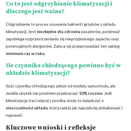
Co to jest odgrzybianie klimatyzacji i
dlaczego jest ⁢ważne?
Odgrzybianie ​to proces usuwania bakterii i grzybów z układu
klimatyzacji. Jest
niezbędne dla zdrowia
pasażerów, ponieważ
zapobiega rozprzestrzenianiu się‍ nieprzyjemnego zapachu⁢ oraz
potencjalnych alergenów.‌ Zaleca się ‌przeprowadzać ten zabieg
minimum raz w⁢ roku
.
Ile czynnika chłodzącego‍ powinno być ​w
układzie klimatyzacji?
Ilość czynnika chłodzącego zależy od modelu samochodu, ale
zwykle ubytek nie powinien przekraczać
10% rocznie
. Jeśli
klimatyzacja traci więcej czynnika, może to świadczyć o
nieszczelności układu
, którą należy jak najszybciej ​zlokalizować i
naprawić.
Kluczowe wnioski i refleksje