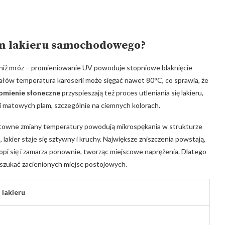
tan⁤ lakieru ‌samochodowego?
niż ‌mróz⁣ – promieniowanie UV powoduje ‌stopniowe blaknięcie
ałów temperatura⁤ karoserii‌ może sięgać nawet⁤ 80°C, co‌ sprawia,⁣ że​
omienie ⁣słoneczne
przyspieszają też proces utleniania się lakieru,
 matowych plam, szczególnie na ‍ciemnych kolorach.
ałtowne zmiany‌ temperatury powodują mikrospękania w ‍strukturze
lakier staje się ‍sztywny‌ i kruchy. Największe zniszczenia powstają,
topi się i zamarza ​ponownie, tworząc miejscowe ⁤naprężenia. Dlatego
m szukać zacienionych miejsc postojowych.
 lakieru