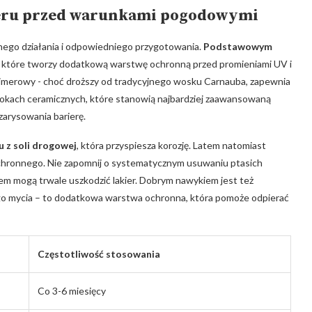
ieru przed warunkami pogodowymi
nego ​działania⁣ i odpowiedniego przygotowania.
Podstawowym
, które tworzy ⁢dodatkową warstwę ochronną przed‍ promieniami UV i
imerowy -‌ choć⁣ droższy od tradycyjnego‌ wosku ⁤Carnauba, zapewnia
włokach ceramicznych, ⁢które stanowią najbardziej zaawansowaną​
zarysowania⁤ barierę.
z⁤ soli ⁣drogowej
, która przyspiesza ‍korozję. ‍Latem natomiast
 ochronnego. Nie zapomnij o systematycznym usuwaniu ptasich
 mogą trwale⁣ uszkodzić lakier. Dobrym‍ nawykiem jest⁣ też
 mycia – ‍to dodatkowa warstwa ochronna,⁤ która pomoże⁤ odpierać
Częstotliwość‌ stosowania
Co 3-6 ​miesięcy