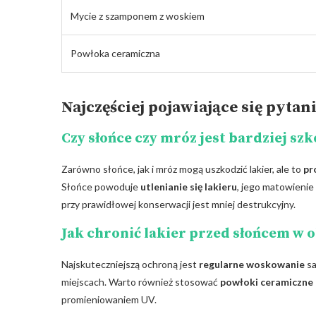
Mycie z szamponem z woskiem
Powłoka‌ ceramiczna
Najczęściej pojawiające się pytan
Czy słońce⁤ czy mróz jest bardziej⁤ s
Zarówno słońce, jak i ‌mróz mogą⁣ uszkodzić‌ lakier, ale to
pr
Słońce powoduje
utlenianie się lakieru
, jego matowienie 
przy ⁣prawidłowej konserwacji jest mniej destrukcyjny.
Jak chronić lakier przed‌ słońcem w o
Najskuteczniejszą ochroną jest
regularne woskowanie
sa
miejscach. Warto‌ również‌ stosować
powłoki ‌ceramiczne
promieniowaniem UV.