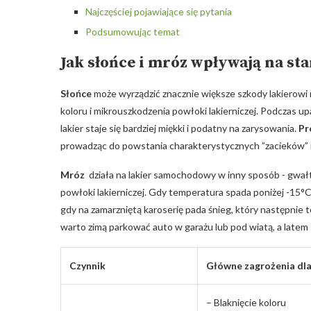
Najczęściej pojawiające⁣ się pytania
Podsumowując ‍temat
Jak słońce ⁤i mróz ‌wpływają na‍ s
Słońce
może wyrządzić znacznie większe szkody lakierowi ⁤
koloru i mikrouszkodzenia​ powłoki ‌lakierniczej. Podczas up
lakier staje⁤ się bardziej miękki ⁣i podatny na ⁣zarysowania.
Pr
prowadząc do powstania charakterystycznych ‍”zacieków” i
Mróz
⁢ działa na lakier samochodowy w inny‍ sposób -​ gw
powłoki lakierniczej. Gdy​ temperatura spada poniżej -15°C, 
gdy na zamarzniętą karoserię pada śnieg, który ​następnie ‌
warto zimą⁤ parkować auto w garażu lub pod ‍wiatą, ⁢a late
Czynnik
Główne zagrożenia dla
– Blaknięcie koloru