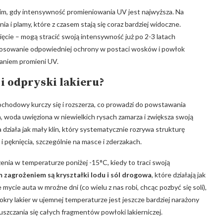
m,⁤ gdy‍ intensywność promieniowania UV jest​ najwyższa. Na
 i ⁣plamy, które‍ z czasem⁢ stają się coraz ⁢bardziej widoczne.
ęcie⁤ – mogą stracić swoją⁤ intensywność już po 2-3‌ latach⁤
stosowanie‍ odpowiedniej ‍ochrony w postaci⁤ wosków⁣ i⁣ powłok
aniem promieni⁣ UV.
 ⁣odpryski lakieru?
ochodowy⁢ kurczy się i rozszerza, co prowadzi ‌do powstawania
 woda uwięziona ⁣w niewielkich rysach zamarza⁢ i⁤ zwiększa swoją
działa jak‌ mały klin, ⁤który systematycznie rozrywa strukturę
 pęknięcia, ​szczególnie na⁤ masce i ⁤zderzakach.
enia w temperaturze⁣ poniżej ⁤-15°C, kiedy to traci swoją
zagrożeniem są ‍kryształki ‍lodu i sól⁢ drogowa
, które ⁣działają​ jak
ycie auta w ⁢mroźne dni ‌(co wielu z ‍nas robi, chcąc pozbyć‍ się soli),
ry ​lakier w​ ujemnej ​temperaturze jest jeszcze bardziej⁤ narażony
szczania się całych ⁣fragmentów powłoki ⁢lakierniczej.