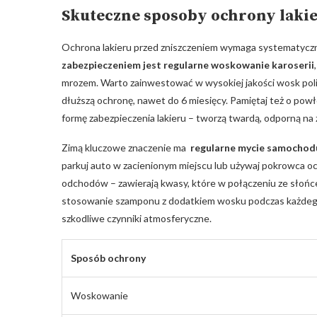
Skuteczne sposoby ochrony lak
Ochrona lakieru przed‍ zniszczeniem ⁢wymaga​ systematycz
zabezpieczeniem jest regularne​ woskowanie karoserii
mrozem. ‍Warto ‍zainwestować w‍ wysokiej jakości wosk⁤ pol
dłuższą ‍ochronę, nawet do 6 miesięcy. Pamiętaj też ‍o⁢ po
formę zabezpieczenia lakieru – tworzą⁣ twardą,⁣ odporną‍ na 
Zimą kluczowe​ znaczenie⁣ ma ‍
regularne mycie samochodu 
parkuj auto​ w zacienionym miejscu lub używaj ⁤pokrowca
odchodów – zawierają kwasy, które w połączeniu ze słońcem
stosowanie szamponu z dodatkiem wosku ‌podczas‍ każdego
szkodliwe czynniki ‍atmosferyczne.
Sposób ⁤ochrony
Woskowanie