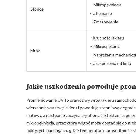
– Mikropęknięcia
Słońce
-⁤ Utlenianie
– Zmatowienie
-⁢ Kruchość lakieru
– Mikrospękania
Mróz
– Naprężenia mechanicz
-‌ Uszkodzenia od lodu
Jakie uszkodzenia​ powoduje ⁤pro
Promieniowanie UV ‌to prawdziwy wróg lakieru samocho
wierzchnią warstwę lakieru i powodują ​stopniową degradację j
matowy, a następnie‌ zaczyna⁢ się utleniać. ⁤Efektem tego pr
mikropęknięcia, ​przez​ które⁢ wilgoć może ‌dostać ‍się do g
odkrytych parkingach, gdzie temperatura karoserii może s