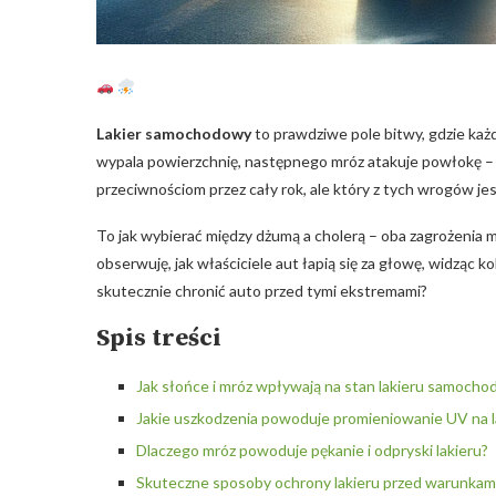
Lakier samochodowy
to ⁢prawdziwe ‍pole bitwy, gdzie⁣ ka
⁤wypala powierzchnię, następnego⁤ mróz atakuje⁤ powłokę 
przeciwnościom przez cały⁢ rok, ⁣ale który z tych wrogów je
To jak wybierać między dżumą a cholerą – oba zagrożenia ⁣
obserwuję,⁤ jak właściciele aut łapią się⁣ za głowę, widząc 
skutecznie chronić auto przed tymi ekstremami?
Spis treści
Jak słońce i‍ mróz wpływają na stan lakieru samoch
Jakie uszkodzenia powoduje promieniowanie UV na l
Dlaczego mróz​ powoduje pękanie ⁤i odpryski lakieru?
Skuteczne ​sposoby ochrony lakieru⁣ przed‍ warunk