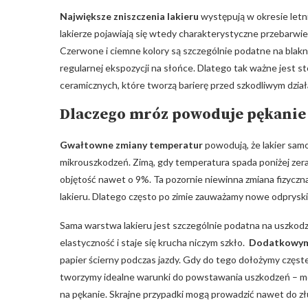
Największe‌ zniszczenia lakieru
występują w okresie letni
lakierze ​pojawiają się wtedy charakterystyczne przebarwienia
‍Czerwone​ i ciemne kolory są⁢ szczególnie podatne na⁣ blakni
regularnej ekspozycji⁤ na ‌słońce. Dlatego tak⁤ ważne jest 
ceramicznych, które tworzą barierę⁢ przed szkodliwym dział
Dlaczego mróz powoduje pękanie i
Gwałtowne zmiany temperatur
powodują, że lakier ⁣sam
mikrouszkodzeń. Zimą, ⁣gdy temperatura spada poniżej zera,
objętość nawet o 9%. Ta⁤ pozornie niewinna⁣ zmiana fizyczna 
lakieru. Dlatego‌ często po ‍zimie zauważamy nowe odpryski‍ i
Sama warstwa​ lakieru jest ​szczególnie podatna na uszkodz
elastyczność i staje się ⁤krucha​ niczym ⁣szkło. ⁣
Dodatkowym ​
papier ścierny podczas​ jazdy.‍ Gdy do tego dołożymy ⁢częste m
‍tworzymy ‌idealne‌ warunki‌ do powstawania uszkodzeń – mok
‌na pękanie. Skrajne przypadki mogą prowadzić nawet​ do złu