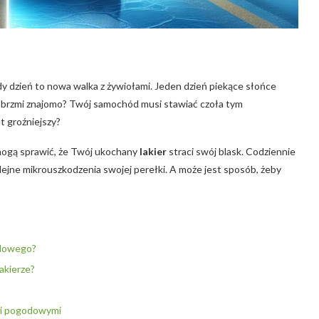
żdy‌ dzień to nowa walka z żywiołami. Jeden dzień piekące słońce
– brzmi znajomo? Twój samochód‌ musi stawiać czoła tym
st groźniejszy?
mogą sprawić, że ⁢Twój ukochany
lakier
straci swój blask. Codziennie⁣
kolejne⁤ mikrouszkodzenia ⁢swojej perełki. A może jest sposób, żeby
odowego?
akierze?
ami pogodowymi