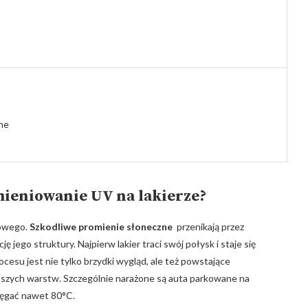
ne
mieniowanie UV na lakierze?
dowego.
Szkodliwe promienie słoneczne
​ przenikają przez
ego struktury. Najpierw lakier ‌traci swój połysk i ⁣staje‌ się
ocesu jest nie tylko⁣ brzydki wygląd, ale też‌ powstające
łębszych warstw.‍ Szczególnie⁣ narażone są ⁢auta parkowane ⁣na
ięgać nawet 80°C.