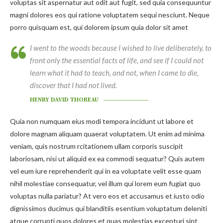
voluptas sit aspernatur aut odit aut fugit, sed quia consequuntur
magni dolores eos qui ratione voluptatem sequi nesciunt. Neque
porro quisquam est, qui dolorem ipsum quia dolor sit amet
I went to the woods because I wished to live deliberately, to
front only the essential facts of life, and see if I could not
learn what it had to teach, and not, when I came to die,
discover that I had not lived.
HENRY DAVID THOREAU
Quia non numquam eius modi tempora incidunt ut labore et
dolore magnam aliquam quaerat voluptatem. Ut enim ad minima
veniam, quis nostrum rcitationem ullam corporis suscipit
laboriosam, nisi ut aliquid ex ea commodi sequatur? Quis autem
vel eum iure reprehenderit qui in ea voluptate velit esse quam
nihil molestiae consequatur, vel illum qui lorem eum fugiat quo
voluptas nulla pariatur? At vero eos et accusamus et iusto odio
dignissimos ducimus qui blanditiis esentium voluptatum deleniti
atque corrupti quos dolores et quas molestias excepturi sint