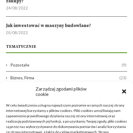
zakupy?
24/08/2022
Jak inwestować w maszyny budowlane?
05/08/2022
TEMATYCZNIE
Pozostałe
(9)
Biznes, Firma
(23)
Zarządzaj zgodami plików
Dom, Ogród
(38)
cookie
Zdrowie, Medycyna
(16)
W celu świadczenia usług na najwyższym poziomie w ramach naszej strony
internetowej korzystamy z plików cookies. Pliki cookies umożliwiają nam
Moda, Lifestyle
(11)
zapewnienie prawidłowego działania naszej strony internetowej oraz
realizację podstawowych jej funkcji, a po uzyskaniu Twojej zgody, pliki cookies
są przez nas wykorzystywane do dokonywania pomiarów i analiz korzystania
Motoryzacja
(31)
ze strony internetowej, a także do celów marketingowych. Strona