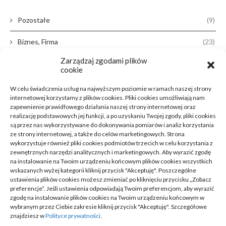
Pozostałe
(9)
Biznes, Firma
(23)
Zarządzaj zgodami plików
Dom, Ogród
(38)
cookie
Zdrowie, Medycyna
(16)
W celu świadczenia usług na najwyższym poziomie w ramach naszej strony
internetowej korzystamy z plików cookies. Pliki cookies umożliwiają nam
Moda, Lifestyle
(11)
zapewnienie prawidłowego działania naszej strony internetowej oraz
realizację podstawowych jej funkcji, a po uzyskaniu Twojej zgody, pliki cookies
są przez nas wykorzystywane do dokonywania pomiarów i analiz korzystania
Motoryzacja
(31)
ze strony internetowej, a także do celów marketingowych. Strona
wykorzystuje również pliki cookies podmiotów trzecich w celu korzystania z
Rozrywka, Edukacja
(26)
zewnętrznych narzędzi analitycznych i marketingowych. Aby wyrazić zgodę
na instalowanie na Twoim urządzeniu końcowym plików cookies wszystkich
wskazanych wyżej kategorii kliknij przycisk "Akceptuję". Poszczególne
Usługi
(20)
ustawienia plików cookies możesz zmieniać po kliknięciu przycisku „Zobacz
preferencje”. Jeśli ustawienia odpowiadają Twoim preferencjom, aby wyrazić
Technologie
(23)
zgodę na instalowanie plików cookies na Twoim urządzeniu końcowym w
wybranym przez Ciebie zakresie kliknij przycisk "Akceptuję". Szczegółowe
Sport, Turystyka
(7)
znajdziesz w
Polityce prywatności
.