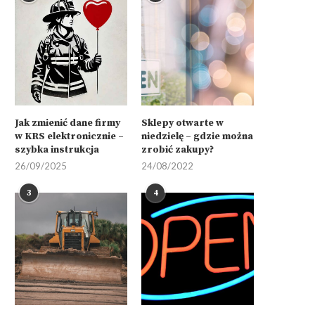
Jak zmienić dane firmy
Sklepy otwarte w
w KRS elektronicznie –
niedzielę – gdzie można
szybka instrukcja
zrobić zakupy?
26/09/2025
24/08/2022
3
4