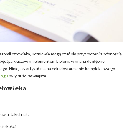
atomii człowieka, uczniowie mogą czuć się przytłoczeni złożonością i
 będąca kluczowym elementem biologii, wymaga dogłębnej
kiego. Niniejszy artykuł ma na celu dostarczenie kompleksowego
logii
były dużo łatwiejsze.
złowieka
ała, takich jak:
cje kości.