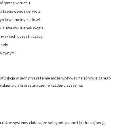
spółpracę w ruchu.
nia kręgowego i nerwów.
yń krwionośnych i krwi.
n i usuwa dwutlenek węgla.
any w nich uczestniczące.
pady.
ukcyjnymi.
dysfunkcja w jednym systemie może wpływać na zdrowie całego
dzkiego ciała oraz znaczenie każdego systemu.
k różne systemy ciała są ze sobą połączone i jak funkcjonują.