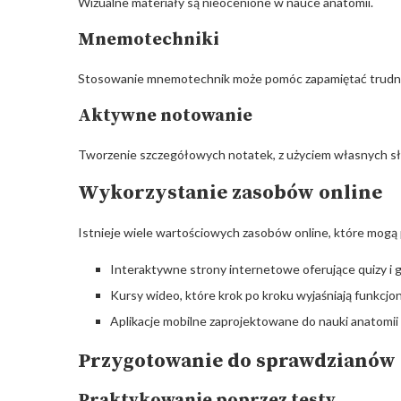
Wizualne materiały są nieocenione w nauce anatomii.
Mnemotechniki
Stosowanie mnemotechnik może pomóc zapamiętać trudne t
Aktywne notowanie
Tworzenie szczegółowych notatek, z użyciem własnych sł
Wykorzystanie zasobów online
Istnieje wiele wartościowych zasobów online, które mogą
Interaktywne strony internetowe oferujące quizy i 
Kursy wideo, które krok po kroku wyjaśniają funkcj
Aplikacje mobilne zaprojektowane do nauki anatomii
Przygotowanie do
sprawdzianów z
Praktykowanie poprzez testy