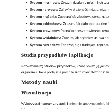
System mięśniowy
: Zrozum działanie mięśni i ich w
System nerwowy
: Zajrzyj w złożoność mózgu, rdze
System krążenia
: Zapoznaj się z budową serca, nacz
System oddechowy
: Zrozum, jak ciało pobiera tle
System trawienny
: Poznaj procesy trawienne i org
System wydalniczy
: Zrozum, jak organizm usuwa od
System rozrodczy
: Zapoznaj się z funkcjami reprod
Studia przypadków i aplikacje
Rozważ analizę studiów przypadków, które pokazują, jak 
organizmu. Takie podejście pomoże zrozumieć złożoność lu
Metody nauki
Wizualizacja
Wykorzystaj diagramy, rysunki i animacje, aby zrozumieć, ja