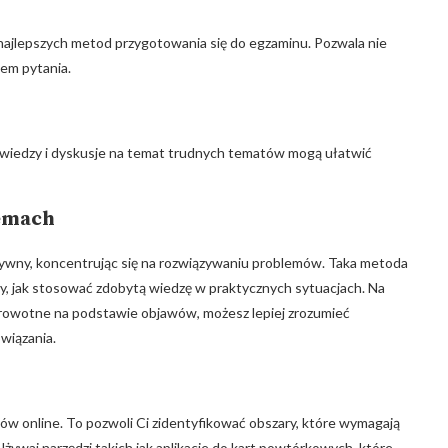
najlepszych metod przygotowania się do egzaminu. Pozwala nie
tem pytania.
wiedzy i dyskusje na temat trudnych tematów mogą ułatwić
lemach
tywny, koncentrując się na rozwiązywaniu problemów. Taka metoda
czy, jak stosować zdobytą wiedzę w praktycznych sytuacjach. Na
drowotne na podstawie objawów, możesz lepiej zrozumieć
wiązania.
stów online. To pozwoli Ci zidentyfikować obszary, które wymagają
żywaj narzędzi takich jak aplikacje do kart powtórkowych, które