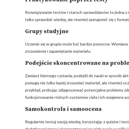
Rozwiązywanie testów i starych sprawdzianów to jedna z 
tylko sprawdzić wiedzę, ale również zaznajomić się z forma
Grupy studyjne
Uczenie się w grupie może być bardzo pomocne. Wymiana 
zrozumienie i zapamiętanie materiału.
Podejście skoncentrowane na prob
Zamiast biernego czytania, podejdź do nauki w sposób ak
pomaga nie tylko lepiej zrozumieć materiał, ale również u
przykład, próbując zdiagnozować potencjalne problemy z
funkcjonowanie różnych systemów ciała i ich wzajemne po
Samokontrola i samoocena
Regularnie testuj swoją wiedzę, korzystając z quizów i te
dodatkowej pracy i skoncentrować na nich swoje wysiłki. U