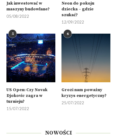
Jak inwestować w
Neon do pokoju
maszyny budowlane?
dziecka – gdzie
szukać?
05/08/2022
12/09/2022
5
6
US Open: Czy Novak
Grozi nam poważny
Djokovic zagra w
kryzys energetyczny?
turnieju?
25/07/2022
15/07/2022
NOWOŚCI